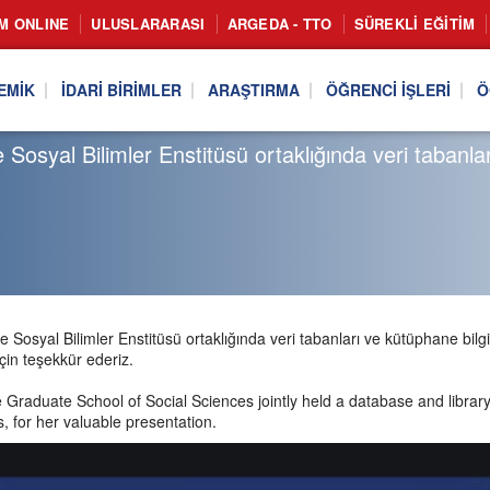
IM ONLINE
ULUSLARARASI
ARGEDA - TTO
SÜREKLI EĞITIM
EMIK
İDARI BIRIMLER
ARAŞTIRMA
ÖĞRENCI İŞLERI
Ö
Sosyal Bilimler Enstitüsü ortaklığında veri tabanlar
Sosyal Bilimler Enstitüsü ortaklığında veri tabanları ve kütüphane bilgile
n teşekkür ederiz.
e Graduate School of Social Sciences jointly held a database and librar
 for her valuable presentation.