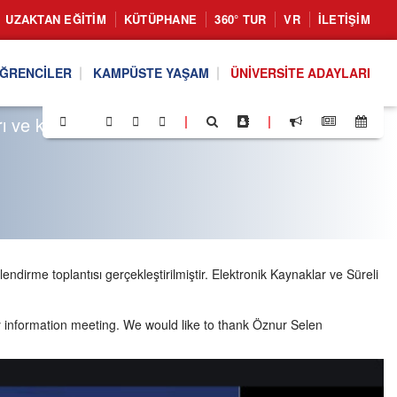
UZAKTAN EĞITIM
KÜTÜPHANE
360° TUR
VR
İLETIŞIM
ĞRENCILER
KAMPÜSTE YAŞAM
ÜNIVERSITE ADAYLARI
ı ve kütüphane bilgilendirme toplantısı
|
|
ndirme toplantısı gerçekleştirilmiştir. Elektronik Kaynaklar ve Süreli
y information meeting. We would like to thank Öznur Selen