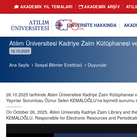
🎓 AKADEMİK YIL TEMALARI
🗂️ AKADEMIK ARŞIV
ATIL
ÜNIVERSITE HAKKINDA
AKAD
Atılım Üniversitesi Kadriye Zaim Kütüphanesi ve 
16.10.2025
Ana Sayfa
Sosyal Bilimler Enstitüsü
Duyurular
26.10.2025 tarihinde Atılım Üniversitesi Kadriye Zaim Kütüphanesi ve 
Yayınlar Sorumlusu Öznur Selen KEMALOĞLU'na kıymetli sunumu içi
----------
On October 26, 2025, Atılım University Kadriye Zaim Library and th
KEMALOĞLU, Responsible for Electronic Resources and Periodicals,