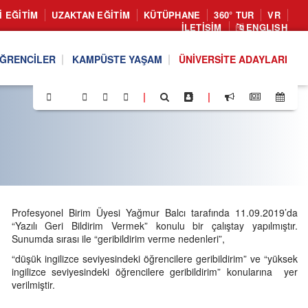
I EĞITIM
UZAKTAN EĞITIM
KÜTÜPHANE
360° TUR
VR
İLETIŞIM
ENGLISH
ĞRENCILER
KAMPÜSTE YAŞAM
ÜNIVERSITE ADAYLARI
|
|
Profesyonel Birim Üyesi Yağmur Balcı tarafında 11.09.2019’da
“Yazılı Geri Bildirim Vermek” konulu bir çalıştay yapılmıştır.
Sunumda sırası ile “geribildirim verme nedenleri”,
“düşük ingilizce seviyesindeki öğrencilere geribildirim” ve “yüksek
ingilizce seviyesindeki öğrencilere geribildirim” konularına yer
verilmiştir.