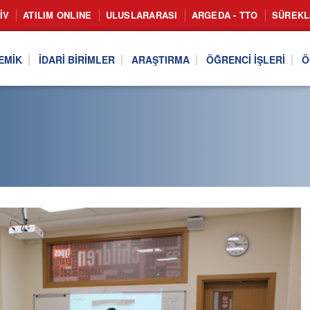
IV
ATILIM ONLINE
ULUSLARARASI
ARGEDA - TTO
SÜREKL
EMIK
İDARI BIRIMLER
ARAŞTIRMA
ÖĞRENCI İŞLERI
Ö