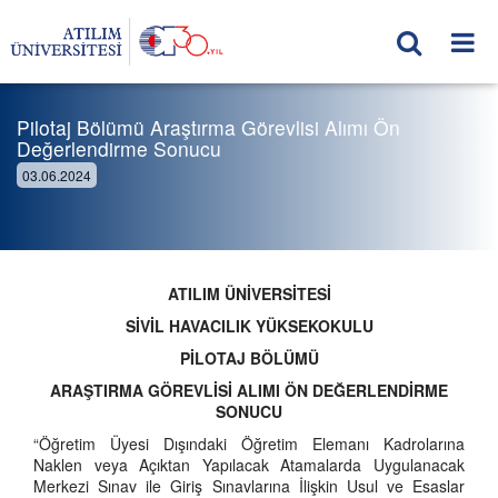
Pilotaj Bölümü Araştırma Görevlisi Alımı Ön
Değerlendirme Sonucu
03.06.2024
ATILIM ÜNİVERSİTESİ
SİVİL HAVACILIK YÜKSEKOKULU
PİLOTAJ BÖLÜMÜ
ARAŞTIRMA GÖREVLİSİ ALIMI ÖN DEĞERLENDİRME
SONUCU
“Öğretim Üyesi Dışındaki Öğretim Elemanı Kadrolarına
Naklen veya Açıktan Yapılacak Atamalarda Uygulanacak
Merkezi Sınav ile Giriş Sınavlarına İlişkin Usul ve Esaslar