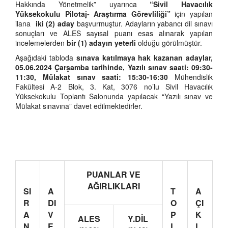
Hakkında Yönetmelik” uyarınca
“Sivil Havacılık
Yüksekokulu
Pilotaj
- Araştırma Görevliliği”
için yapılan
ilana
iki (2) aday
başvurmuştur. Adayların yabancı dil sınavı
sonuçları ve ALES sayısal puanı esas alınarak yapılan
incelemelerden
bir (1) adayın
yeterli
olduğu görülmüştür.
Aşağıdaki tabloda
sınava katılmaya hak kazanan adaylar,
05.06.2024 Çarşamba
tarihinde, Yazılı sınav saati: 09:30-
11:30, Mülakat sınav saati: 15:30-16:30
Mühendislik
Fakültesi A-2 Blok, 3. Kat, 3076 no’lu Sivil Havacılık
Yüksekokulu Toplantı Salonunda yapılacak “Yazılı sınav ve
Mülakat sınavına” davet edilmektedirler.
PUANLAR VE
AĞIRLIKLARI
SI
A
T
A
R
DI
O
ÇI
A
V
P
K
ALES
Y.DİL
N
E
L
L