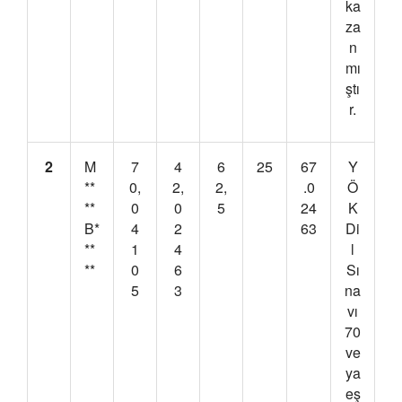
ka
za
n
mı
ştı
r.
2
M
7
4
6
25
67
Y
**
0,
2,
2,
.0
Ö
**
0
0
5
24
K
B*
4
2
63
Di
**
1
4
l
**
0
6
Sı
5
3
na
vı
70
ve
ya
eş