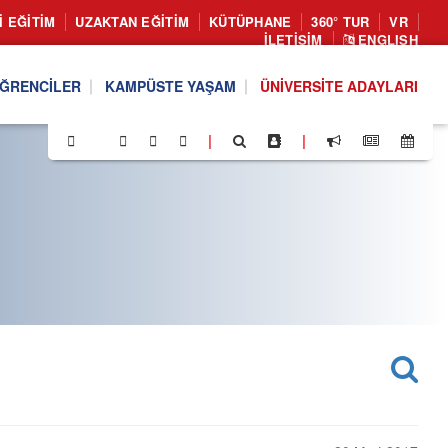
I EĞITIM
UZAKTAN EĞITIM
KÜTÜPHANE
360° TUR
VR
İLETIŞIM
ENGLISH
ĞRENCILER
KAMPÜSTE YAŞAM
ÜNIVERSITE ADAYLARI
|
|