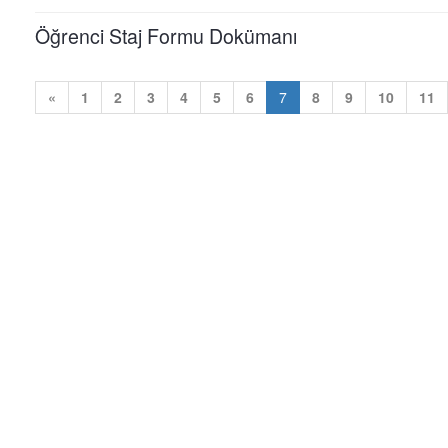
Öğrenci Staj Formu Dokümanı
«
1
2
3
4
5
6
7
8
9
10
11