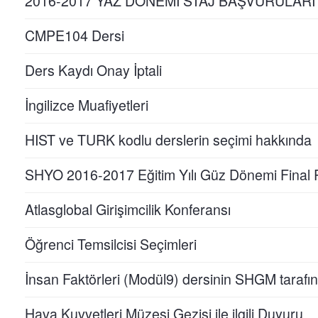
2016-2017 YAZ DÖNEMİ STAJ BAŞVURULARI (
CMPE104 Dersi
Ders Kaydı Onay İptali
İngilizce Muafiyetleri
HIST ve TURK kodlu derslerin seçimi hakkında
SHYO 2016-2017 Eğitim Yılı Güz Dönemi Final 
Atlasglobal Girişimcilik Konferansı
Öğrenci Temsilcisi Seçimleri
İnsan Faktörleri (Modül9) dersinin SHGM tarafın
Hava Kuvvetleri Müzesi Gezisi ile ilgili Duyuru