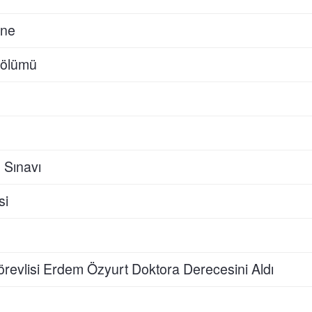
ine
Bölümü
 Sınavı
si
örevlisi Erdem Özyurt Doktora Derecesini Aldı