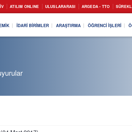
IV
ATILIM ONLINE
ULUSLARARASI
ARGEDA - TTO
SÜREKL
EMIK
İDARI BIRIMLER
ARAŞTIRMA
ÖĞRENCI İŞLERI
Ö
uyurular