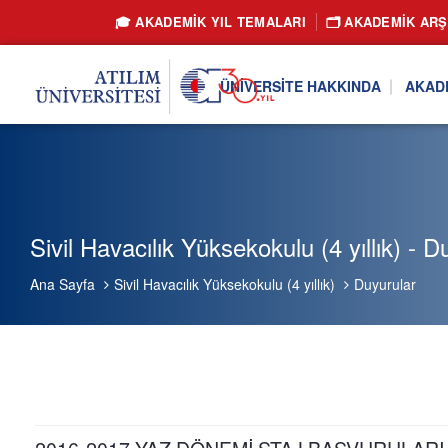
🎓 AKADEMİK YIL TEMALARI
🗂️ AKADEMIK ARŞ
ÜNIVERSITE HAKKINDA
AKAD
Sivil Havacılık Yüksekokulu (4 yıllık) - D
Ana Sayfa
Sivil Havacılık Yüksekokulu (4 yıllık)
Duyurular