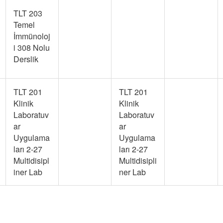
TLT 203
Temel
İmmünoloj
i 308 Nolu
Derslik
TLT 201
TLT 201
Klinik
Klinik
Laboratuv
Laboratuv
ar
ar
Uygulama
Uygulama
ları 2-27
ları 2-27
Multidisipl
Multidisipli
iner Lab
ner Lab