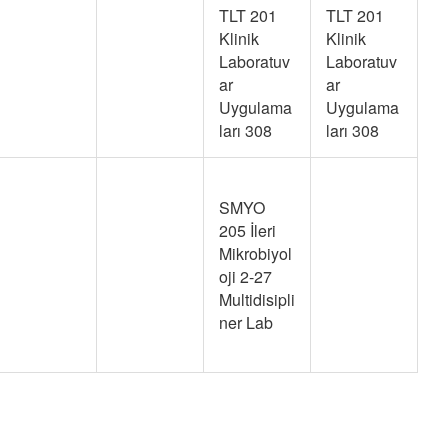
TLT 201
TLT 201
Klinik
Klinik
Laboratuv
Laboratuv
ar
ar
Uygulama
Uygulama
ları 308
ları 308
SMYO
205 İleri
Mikrobiyol
oji 2-27
Multidisipli
ner Lab