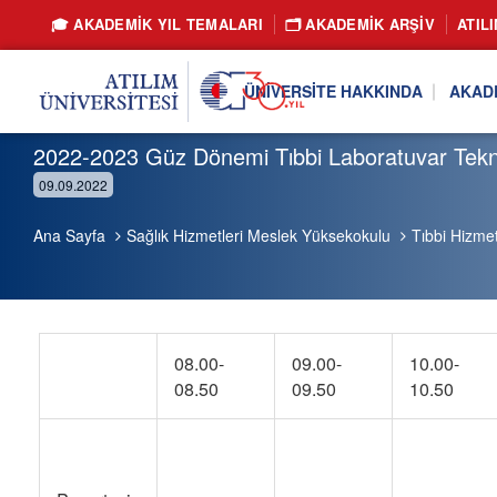
🎓 AKADEMİK YIL TEMALARI
🗂️ AKADEMIK ARŞIV
ATIL
ÜNIVERSITE HAKKINDA
AKAD
2022-2023 Güz Dönemi Tıbbi Laboratuvar Teknik
09.09.2022
Ana Sayfa
Sağlık Hizmetleri Meslek Yüksekokulu
Tıbbi Hizme
08.00-
09.00-
10.00-
08.50
09.50
10.50