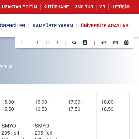
UZAKTAN EĞITIM
KÜTÜPHANE
360° TUR
VR
İLETIŞIM
ĞRENCILER
KAMPÜSTE YAŞAM
ÜNIVERSITE ADAYLARI
|
|
urular
15.00-
16.00-
17.00-
18.00-
15.50
16.50
17.50
18.50
SMYO
SMYO
205 İleri
205 İleri