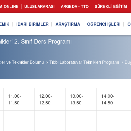
IM ONLINE
ULUSLARARASI
ARGEDA - TTO
SÜREKLI EĞITIM
EMIK
İDARI BIRIMLER
ARAŞTIRMA
ÖĞRENCI İŞLERI
Ö
leri 2. Sınıf Ders Programı
tler ve Teknikler Bölümü
Tıbbi Laboratuvar Teknikleri Programı
Duy
11.00-
12.00-
13.00-
14.00-
11.50
12.50
13.50
14.50