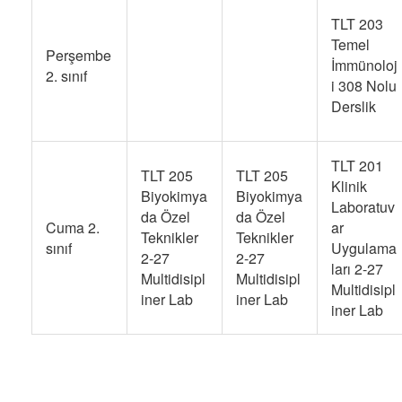
TLT 203
Temel
Perşembe
İmmünoloj
2. sınıf
i 308 Nolu
Derslik
TLT 201
TLT 205
TLT 205
Klinik
Biyokimya
Biyokimya
Laboratuv
da Özel
da Özel
Cuma 2.
ar
Teknikler
Teknikler
sınıf
Uygulama
2-27
2-27
ları 2-27
Multidisipl
Multidisipl
Multidisipl
iner Lab
iner Lab
iner Lab