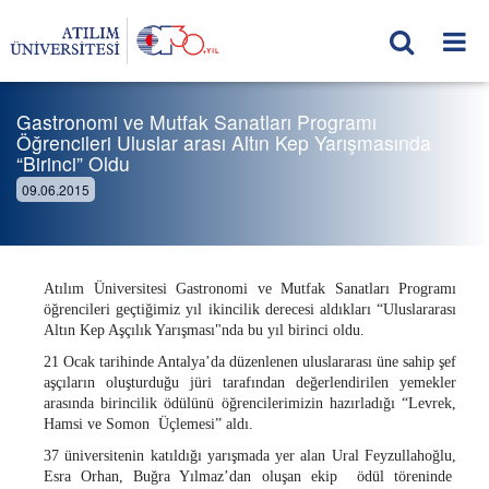
Gastronomi ve Mutfak Sanatları Programı
Öğrencileri Uluslar arası Altın Kep Yarışmasında
“Birinci” Oldu
09.06.2015
Atılım Üniversitesi Gastronomi ve Mutfak Sanatları Programı
öğrencileri geçtiğimiz yıl ikincilik derecesi aldıkları “Uluslararası
Altın Kep Aşçılık Yarışması"nda bu yıl birinci oldu.
21 Ocak tarihinde Antalya’da düzenlenen uluslararası üne sahip şef
aşçıların oluşturduğu jüri tarafından değerlendirilen yemekler
arasında birincilik ödülünü öğrencilerimizin hazırladığı “Levrek,
Hamsi ve Somon Üçlemesi” aldı.
37 üniversitenin katıldığı yarışmada yer alan Ural Feyzullahoğlu,
Esra Orhan, Buğra Yılmaz’dan oluşan ekip ödül töreninde