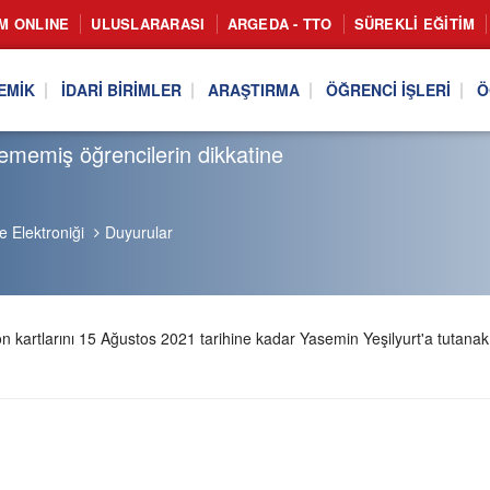
IM ONLINE
ULUSLARARASI
ARGEDA - TTO
SÜREKLI EĞITIM
EMIK
İDARI BIRIMLER
ARAŞTIRMA
ÖĞRENCI İŞLERI
Ö
ememiş öğrencilerin dikkatine
e Elektroniği
Duyurular
rtlarını 15 Ağustos 2021 tarihine kadar Yasemin Yeşilyurt'a tutanak k