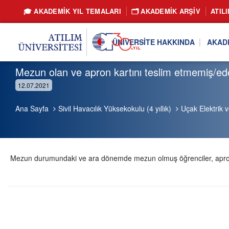
🎓 AKADEMİK YIL TEMALARI
🗂️ AKADEMIK ARŞIV
ATIL
ÜNIVERSITE HAKKINDA
AKAD
Mezun olan ve apron kartını teslim etmemiş/ed
12.07.2021
Ana Sayfa
Sivil Havacılık Yüksekokulu (4 yıllık)
Uçak Elektrik v
Mezun durumundaki ve ara dönemde mezun olmuş öğrenciler, apron ka