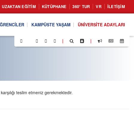
UZAKTAN EĞITIM
KÜTÜPHANE
360° TUR
VR
İLETIŞIM
ĞRENCILER
KAMPÜSTE YAŞAM
ÜNIVERSITE ADAYLARI
|
|
arşılığı teslim etmeniz gerekmektedir.