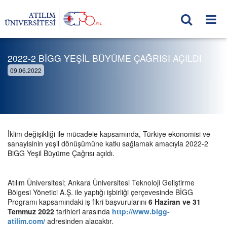
2022-2 BİGG YEŞİL BÜYÜME ÇAĞRISI AÇILDI
09.06.2022
İklim değişikliği ile mücadele kapsamında, Türkiye ekonomisi ve
sanayisinin yeşil dönüşümüne katkı sağlamak amacıyla 2022-2
BiGG Yeşil Büyüme Çağrısı açıldı.
Atılım Üniversitesi; Ankara Üniversitesi Teknoloji Geliştirme
Bölgesi Yönetici A.Ş. ile yaptığı işbirliği çerçevesinde BİGG
Programı kapsamındaki iş fikri başvurularını
6 Haziran ve 31
Temmuz 2022
tarihleri arasında
http://www.bigg-
atilim.com/
adresinden alacaktır.