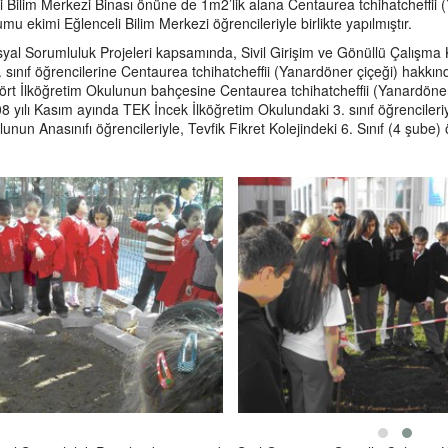
li Bilim Merkezi Binası önüne de 1m2’lik alana Centaurea tchihatcheffii 
mu ekimi Eğlenceli Bilim Merkezi öğrencileriyle birlikte yapılmıştır.
l Sorumluluk Projeleri kapsamında, Sivil Girişim ve Gönüllü Çalışma 
. sınıf öğrencilerine Centaurea tchihatcheffii (Yanardöner çiçeği) hakkınd
ört İlköğretim Okulunun bahçesine Centaurea tchihatcheffii (Yanardöner 
08 yılı Kasım ayında TEK İncek İlköğretim Okulundaki 3. sınıf öğrencileriy
unun Anasınıfı öğrencileriyle, Tevfik Fikret Kolejindeki 6. Sınıf (4 şube) 