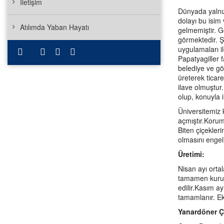
İletişim
Dünyada yalnız
dolayı bu isim 
Atılımda Yaban Hayatı
gelmemiştir. G
görmektedir. Ş
uygulamaları i
Papatyagiller 
belediye ve gö
üreterek ticar
ilave olmuştur
olup, konuyla 
Üniversitemiz 
açmıştır.Korum
Biten çiçekler
olmasını engell
Üretimi:
Nisan ayı ortal
tamamen kuruma
edilir.Kasım ay
tamamlanır. Eki
Yanardöner Ç