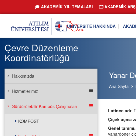
🎓 AKADEMİK YIL TEMALARI
🗂️ AKADEMIK ARŞ
ÜNIVERSITE HAKKINDA
AKAD
Çevre Düzenleme
Koordinatörlüğü
Yanar D
Hakkımızda
Ana Sayfa
Hizmetlerimiz
Sürdürülebilir Kampüs Çalışmaları
Latince adı
:
C
Çiçek açma 
KOMPOST
Genel tanımı
yanardöner çiç