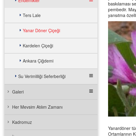
Endemikler
baskılaması seb
pembedir. Mayıs
Ters Lale
yansıtma özelli
Yanar Döner Çiçeği
Kardelen Çiçeği
Ankara Çiğdemi
Su Verimliliği Seferberliği
Galeri
Her Mevsim Atılım Zamanı
Kadromuz
Yanardöner tür
Ortamlarının K