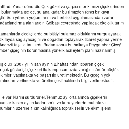
 adı Yanar-dönerdir. Çok güzel ve çarpıcı mor-kırmızı çiçeklerinden
t bulunmakta ise de, şu ana kadar bu ilimizden ikinci bir kayıt
iştir. Son yıllarda yoğun tarım ve herbisid uygulamasından zarar
 ağaçlandırma alanlarıdır. Gölbaşı çevresinde yapılacak ekolojik tarım
zamanlarda çiçekçilerde bu bitkiyi bulamaz olduklarını vurgulayarak
üyük fayda sağlayacağını ve doğadan toplayarak ticaret yapma yerine
 Andezit taşı ile tanınırdı. Budan sonra bu halkaya Peygamber Çiçeği
amber çiçeğinin korunmasına yönelik acil eylem planı hazırlanmış
 olup 2007 yılı Nisan ayının 2.haftasından itibaren çiçek
r çok gösterişli çiçekleri ile kampusumuzda varlığını sürdürmüştür.
imleri yapılmakta ve başarı ile üretilmektedir. Bu çiçeğin yok
arafından verilmekte ve üretim şekli hakkında bilgi verilmektedir.
ile varlıklarını sürdürürler.Temmuz ayı ortalarında çiçeklerin
ohumlar kasım ayına kadar serin ve kuru yerlerde muhafaza
umların üzerine 1 cm kalınlığında toprak serilir ve ekim işlemi