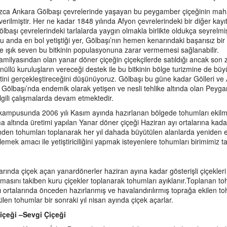
ca Ankara Gölbaşı çevrelerinde yaşayan bu peygamber çiçeğinin mahalli
verilmiştir. Her ne kadar 1848 yılında Afyon çevrelerindeki bir diğer kayı
ölbaşı çevrelerindeki tarlalarda yaygın olmakla birlikte oldukça seyrelm
u anda en bol yetiştiği yer, Gölbaşı’nın hemen kenarındaki başarısız bir
le ışık seven bu bitkinin populasyonuna zarar vermemesi sağlanabilir.
familyasından olan yanar döner çiçeğin çiçekçilerde satıldığı ancak son 
nüllü kuruluşların vereceği destek ile bu bitkinin bölge turizmine de b
etini gerçekleştireceğini düşünüyoruz. Gölbaşı bu güne kadar Gölleri ve
. Gölbaşı’nda endemik olarak yetişen ve nesli tehlike altında olan Peyg
ilgili çalışmalarda devam etmektedir.
kampusunda 2006 yılı Kasım ayında hazırlanan bölgede tohumları ekilmiş
a altında üretimi yapılan Yanar döner çiçeği Haziran ayı ortalarına kada
inden tohumları toplanarak her yıl dahada büyütülen alanlarda yeniden ek
emek amacı ile yetiştiriciliğini yapmak isteyenlere tohumları birimimiz t
arında çiçek açan yanardönerler haziran ayına kadar gösterişli çiçekleri 
sını takiben kuru çiçekler toplanarak tohumları ayıklanır.Toplanan t
ı ortalarında önceden hazırlanmış ve havalandırılırmış toprağa ekilen toh
len tohumlar bir sonraki yıl nisan ayında çiçek açarlar.
içeği –Sevgi Çiçeği