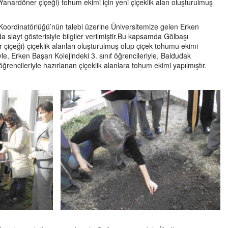
(Yanardöner çiçeği) tohum ekimi için yeni çiçeklik alan oluşturulmuş
Koordinatörlüğü’nün talebi üzerine Üniversitemize gelen Erken
a slayt gösterisiyle bilgiler verilmiştir.Bu kapsamda Gölbaşı
çiçeği) çiçeklik alanları oluşturulmuş olup çiçek tohumu ekimi
le, Erken Başarı Kolejindeki 3. sınıf öğrencileriyle, Baldudak
öğrencileriyle hazırlanan çiçeklik alanlara tohum ekimi yapılmıştır.