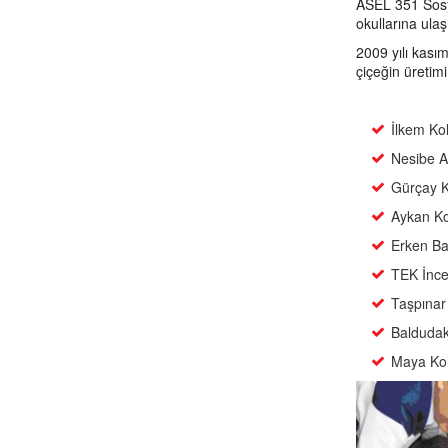
ASEL 351 Sosya
okullarına ulaş
2009 yılı kası
çiçeğin üretimi 
İlkem Kol
Nesibe Ay
Gürçay Ko
Aykan Kol
Erken Baş
TEK İncek
Taşpınar 
Baldudak 
Maya Kole