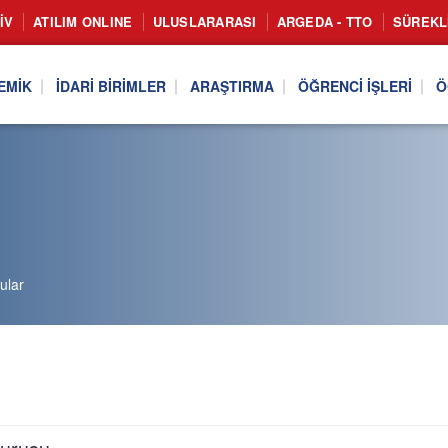
IV
ATILIM ONLINE
ULUSLARARASI
ARGEDA - TTO
SÜREKL
EMIK
İDARI BIRIMLER
ARAŞTIRMA
ÖĞRENCI İŞLERI
Ö
ular