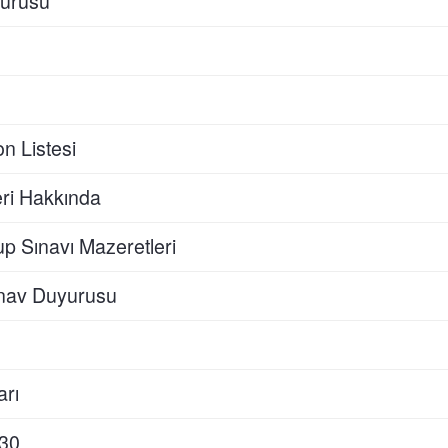
urusu
n Listesi
ri Hakkında
 Sınavı Mazeretleri
nav Duyurusu
arı
.30