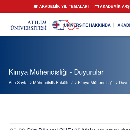
🎓 AKADEMİK YIL TEMALARI
🗂️ AKADEMIK ARŞ
ÜNIVERSITE HAKKINDA
AKAD
Kimya Mühendisliği - Duyurular
Ana Sayfa
Mühendislik Fakültesi
Kimya Mühendisliği
Duyur