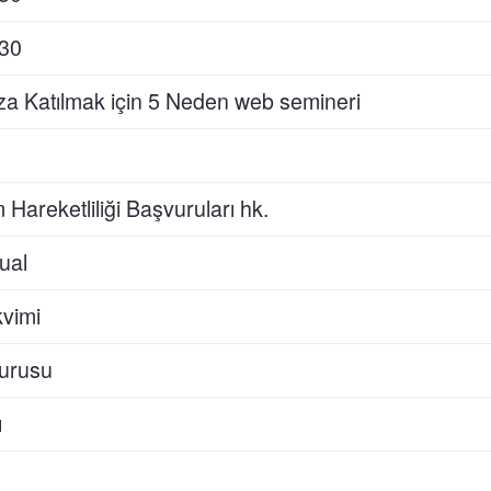
.30
mıza Katılmak için 5 Neden web semineri
reketliliği Başvuruları hk.
ual
vimi
urusu
ı