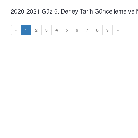
2020-2021 Güz 6. Deney Tarih Güncelleme ve 
«
1
2
3
4
5
6
7
8
9
»