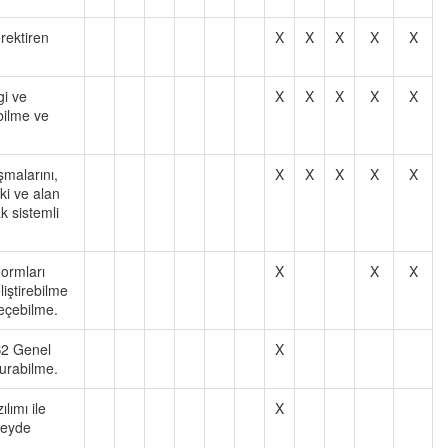
erektiren
X
X
X
X
X
gi ve
X
X
X
X
X
ebilme ve
şmalarını,
X
X
X
X
X
aki ve alan
ak sistemli
normları
X
X
X
liştirebilme
eçebilme.
 B2 Genel
X
kurabilme.
lımı ile
X
üzeyde