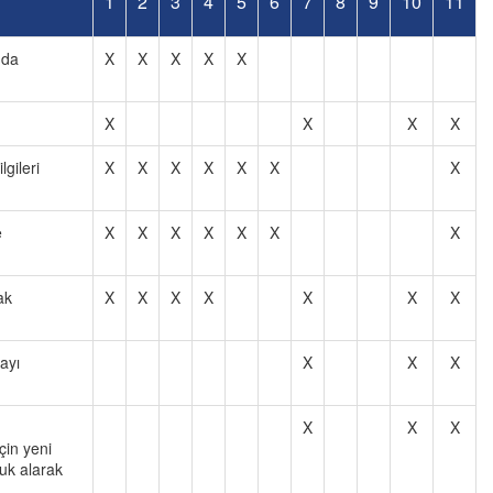
1
2
3
4
5
6
7
8
9
10
11
nda
X
X
X
X
X
X
X
X
X
gileri
X
X
X
X
X
X
X
e
X
X
X
X
X
X
X
ak
X
X
X
X
X
X
X
mayı
X
X
X
X
X
X
in yeni
luk alarak