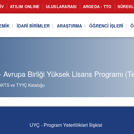
IV
ATILIM ONLINE
ULUSLARARASI
ARGEDA - TTO
SÜREKL
EMIK
İDARI BIRIMLER
ARAŞTIRMA
ÖĞRENCI İŞLERI
Ö
 Avrupa Birliği Yüksek Lisans Programı (Te
AKTS ve TYYÇ Kataloğu
UYÇ - Program Yeterlilikleri İlişkisi