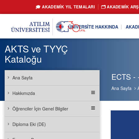
🎓 AKADEMİK YIL TEMALARI
🗂️ AKADEMIK ARŞ
ÜNIVERSITE HAKKINDA
AKAD
AKTS ve TYYÇ
Kataloğu
ECTS - -
Ana Sayfa
Ana Sayfa
Hakkımızda
Öğrenciler İçin Genel Bilgiler
Diploma Eki (DE)