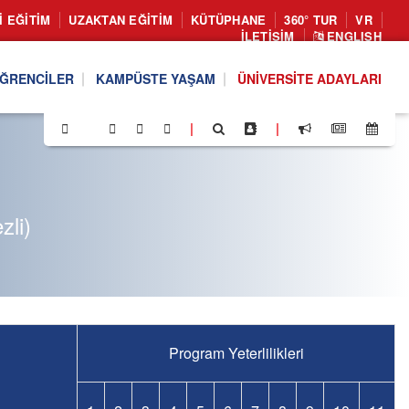
I EĞITIM
UZAKTAN EĞITIM
KÜTÜPHANE
360° TUR
VR
İLETIŞIM
ENGLISH
ĞRENCILER
KAMPÜSTE YAŞAM
ÜNIVERSITE ADAYLARI
|
|
zli)
Program Yeterlilikleri