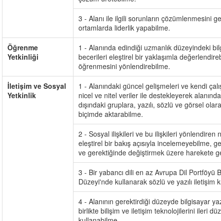
3 - Alanı ile ilgili sorunların çözümlenmesini g
ortamlarda liderlik yapabilme.
Öğrenme
1 - Alanında edindiği uzmanlık düzeyindeki bil
Yetkinliği
becerileri eleştirel bir yaklaşımla değerlendir
öğrenmesini yönlendirebilme.
İletişim ve Sosyal
1 - Alanındaki güncel gelişmeleri ve kendi çalı
Yetkinlik
nicel ve nitel veriler ile destekleyerek alanınd
dışındaki gruplara, yazılı, sözlü ve görsel olar
biçimde aktarabilme.
2 - Sosyal ilişkileri ve bu ilişkileri yönlendiren 
eleştirel bir bakış açısıyla incelemeyebilme, ge
ve gerektiğinde değiştirmek üzere harekete g
3 - Bir yabancı dili en az Avrupa Dil Portföyü
Düzeyi'nde kullanarak sözlü ve yazılı iletişim 
4 - Alanının gerektirdiği düzeyde bilgisayar yazı
birlikte bilişim ve iletişim teknolojilerini ileri d
kullanabilme