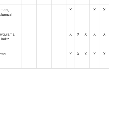
anması,
X
X
X
plumsal,
ve uygulama
X
X
X
X
X
 kalite
özme
X
X
X
X
X