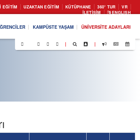
I EĞITIM
UZAKTAN EĞITIM
KÜTÜPHANE
360° TUR
VR
İLETIŞIM
ENGLISH
ĞRENCILER
KAMPÜSTE YAŞAM
ÜNIVERSITE ADAYLARI
|
|
ı