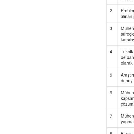
2
Problem
alınan
3
Mühend
süreçle
karşıl
4
Teknik
de dahi
olarak
5
Araştı
deney 
6
Mühend
kapsamı
çözüml
7
Mühendi
yapmada
8
Bireyse