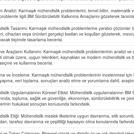
 Analizi: Karmaşık mühendislik problemlerini, temel bilim, matematik ve
 problemle ilgili BM Sürdürülebilir Kalkınma Amaçlarını gözeterek tanıml
islik Tasarımı: Karmaşık mühendislik problemlerine yaratıcı çözümler ta
ri, cihazları veya ürünleri gerçekçi kısıtları ve koşulları gözeterek, mev
ayacak biçimde tasarlama becerisi.
 ve Araçların Kullanımı: Karmaşık mühendislik problemlerinin analizi 
l olmak üzere, uygun teknikleri, kaynakları ve modern mühendislik ve bil
 seçme ve kullanma becerisi.
rma ve İnceleme: Karmaşık mühendislik problemlerinin incelenmesi için l
yapma, veri toplama, sonuçları analiz etme ve yorumlama dahil, araştır
islik Uygulamalarının Küresel Etkisi: Mühendislik uygulamalarının BM S
nda, topluma, sağlık ve güvenliğe, ekonomiye, sürdürülebilirlik ve çevr
erinin hukuksal sonuçları konusunda farkındalık.
slik Etiği: Mühendislik meslek ilkelerine uygun davranma, etik sorumlul
n, tarafsız davranma ve çeşitliliği kapsayıcı olma konularında farkında
l ve Takım Çalışması: Bireysel olarak ve disiplin içi ve çok disiplinli t