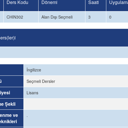
Ders Kodu
Dönemi
Saati
Uygulama
CHIN302
Alan Dışı Seçmeli
3
0
rs(ler)i
İngilizce
ü
Seçmeli Dersler
iyesi
Lisans
me Şekli
renme ve
.
knikleri