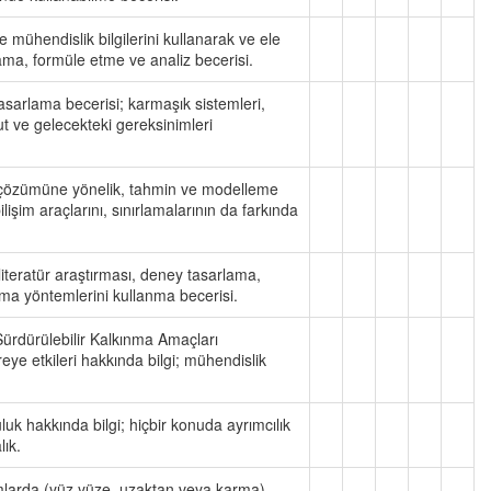
 mühendislik bilgilerini kullanarak ve ele
ama, formüle etme ve analiz becerisi.
sarlama becerisi; karmaşık sistemleri,
cut ve gelecekteki gereksinimleri
ve çözümüne yönelik, tahmin ve modelleme
işim araçlarını, sınırlamalarının da farkında
iteratür araştırması, deney tasarlama,
ma yöntemlerini kullanma becerisi.
ürdürülebilir Kalkınma Amaçları
eye etkileri hakkında bilgi; mühendislik
uk hakkında bilgi; hiçbir konuda ayrımcılık
lık.
akımlarda (yüz yüze, uzaktan veya karma)