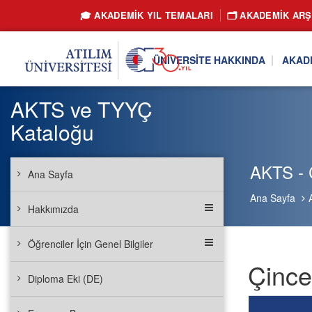
🎓 AKADEMİK YIL TEMALARI
🗂️ AKADEMIK ARŞ
ÜNIVERSITE HAKKINDA
AKAD
AKTS ve TYYÇ
Kataloğu
AKTS - 
Ana Sayfa
Ana Sayfa
Hakkımızda
Öğrenciler İçin Genel Bilgiler
Çince
Diploma Eki (DE)