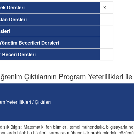
ek Dersleri
X
lan Dersleri
sleri
 Yönetim Becerileri Dersleri
ir Beceri Dersleri
renim Çıktılarının Program Yeterlilikleri ile İ
m Yeterlilikleri / Çıktıları
slik Bilgisi: Matematik, fen bilimleri, temel mühendislik, bilgisayarla he
onularda bilgi; bu bilgileri, karmaşık mühendislik problemlerinin çözümü