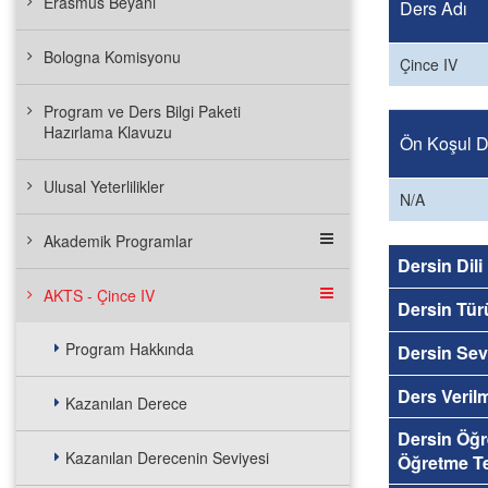
Erasmus Beyanı
Ders Adı
Bologna Komisyonu
Çince IV
Program ve Ders Bilgi Paketi
Hazırlama Klavuzu
Ön Koşul De
Ulusal Yeterlilikler
N/A
Akademik Programlar
Dersin Dili
AKTS - Çince IV
Dersin Tür
Program Hakkında
Dersin Sev
Ders Veril
Kazanılan Derece
Dersin Öğ
Kazanılan Derecenin Seviyesi
Öğretme Te