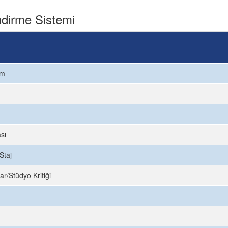
dirme Sistemi
ım
sı
Staj
ar/Stüdyo Kritiği