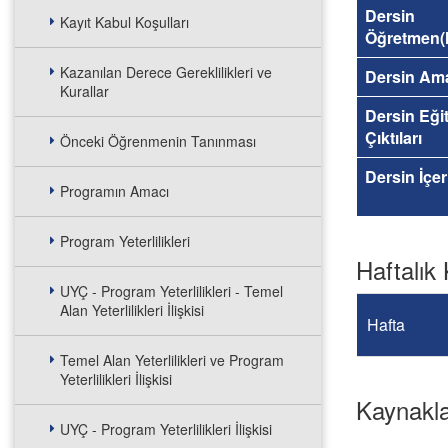
Dersin
Kayıt Kabul Koşulları
Öğretmen(l
Kazanılan Derece Gereklilikleri ve
Dersin Am
Kurallar
Dersin Eği
Çıktıları
Önceki Öğrenmenin Tanınması
Dersin İçer
Programın Amacı
Program Yeterlilikleri
Haftalık 
UYÇ - Program Yeterlilikleri - Temel
Alan Yeterlilikleri İlişkisi
Hafta
Temel Alan Yeterlilikleri ve Program
Yeterlilikleri İlişkisi
Kaynakl
UYÇ - Program Yeterlilikleri İlişkisi