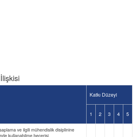
lişkisi
Katkı Düzeyi
1
2
3
4
5
saplama ve ilgili mühendislik disiplinine
nde kullanabilme becerisi.