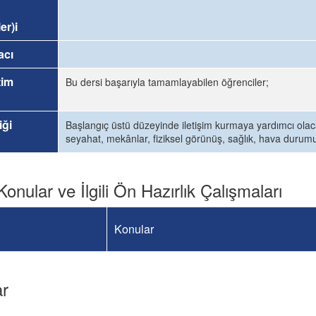
er)i
acı
tim
Bu dersi başarıyla tamamlayabilen öğrenciler;
iği
Başlangıç üstü düzeyinde iletişim kurmaya yardımcı olacak d
seyahat, mekânlar, fiziksel görünüş, sağlık, hava durumu,
Konular ve İlgili Ön Hazırlık Çalışmaları
Konular
ar