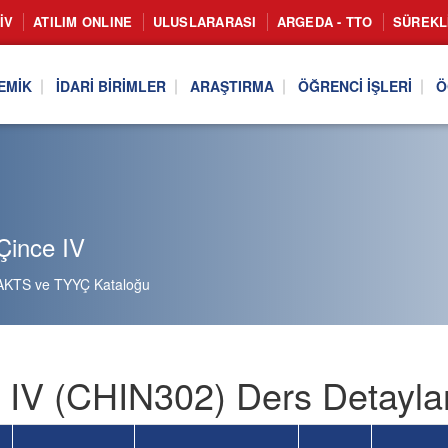
IV
ATILIM ONLINE
ULUSLARARASI
ARGEDA - TTO
SÜREKL
EMIK
İDARI BIRIMLER
ARAŞTIRMA
ÖĞRENCI İŞLERI
Ö
Çince IV
AKTS ve TYYÇ Kataloğu
 IV (CHIN302) Ders Detaylar