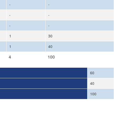
-
-
-
-
-
-
1
30
1
40
4
100
60
40
100