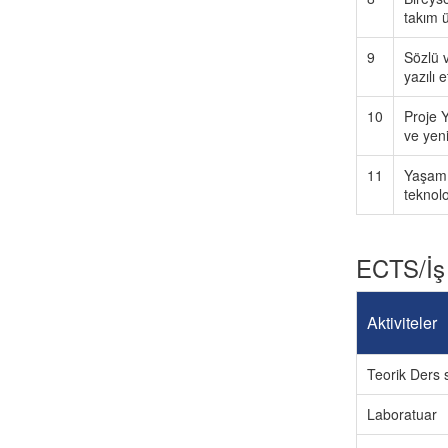
takım ü
9
Sözlü v
yazılı 
10
Proje Y
ve yeni
11
Yaşam 
teknol
ECTS/İş
Aktiviteler
Teorik Ders s
Laboratuar