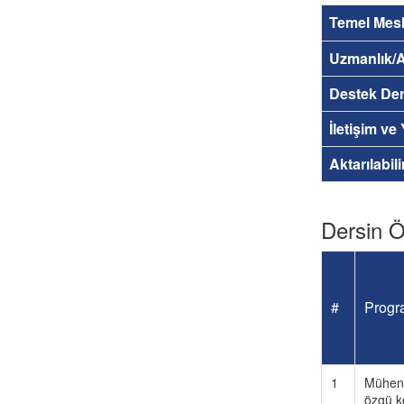
Temel Mesl
Uzmanlık/A
Destek Der
İletişim ve
Aktarılabil
Dersin Öğ
#
Progra
1
Mühendi
özgü k