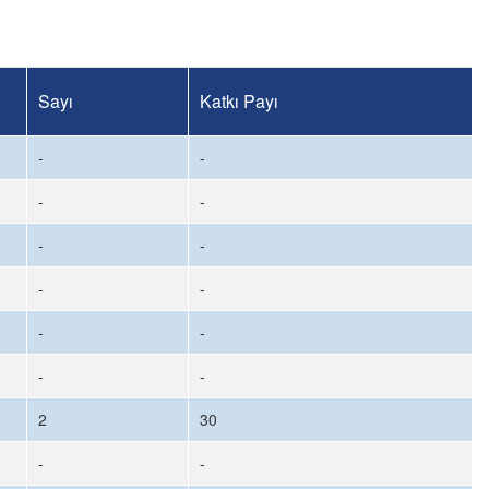
Sayı
Katkı Payı
-
-
-
-
-
-
-
-
-
-
-
-
2
30
-
-