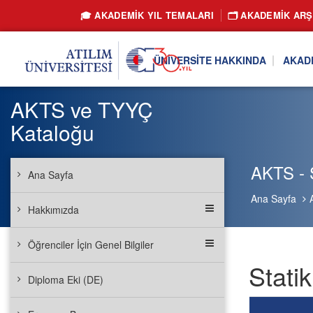
🎓 AKADEMİK YIL TEMALARI
🗂️ AKADEMIK ARŞ
ÜNIVERSITE HAKKINDA
AKAD
AKTS ve TYYÇ
Kataloğu
AKTS - 
Ana Sayfa
Ana Sayfa
Hakkımızda
Öğrenciler İçin Genel Bilgiler
Stati
Diploma Eki (DE)