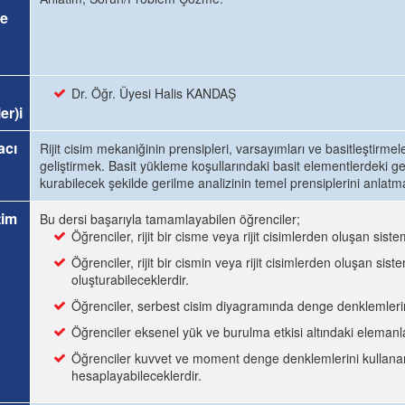
e
Dr. Öğr. Üyesi Halis KANDAŞ
er)i
acı
Rijit cisim mekaniğinin prensipleri, varsayımları ve basitleştirmel
geliştirmek. Basit yükleme koşullarındaki basit elementlerdeki ger
kurabilecek şekilde gerilme analizinin temel prensiplerini anlatma
tim
Bu dersi başarıyla tamamlayabilen öğrenciler;
Öğrenciler, rijit bir cisme veya rijit cisimlerden oluşan sis
Öğrenciler, rijit bir cismin veya rijit cisimlerden oluşan sis
oluşturabileceklerdir.
Öğrenciler, serbest cisim diyagramında denge denklemlerini
Öğrenciler eksenel yük ve burulma etkisi altındaki elemanla
Öğrenciler kuvvet ve moment denge denklemlerini kullanara
hesaplayabileceklerdir.