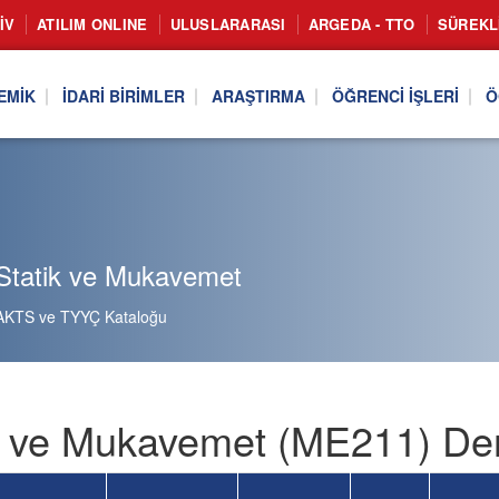
IV
ATILIM ONLINE
ULUSLARARASI
ARGEDA - TTO
SÜREKL
EMIK
İDARI BIRIMLER
ARAŞTIRMA
ÖĞRENCI İŞLERI
Ö
Statik ve Mukavemet
AKTS ve TYYÇ Kataloğu
k ve Mukavemet (ME211) Der