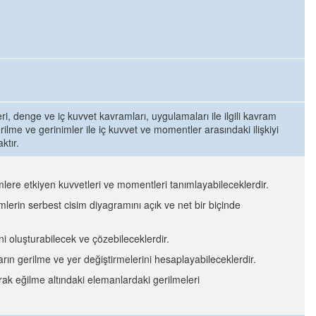
eri, denge ve iç kuvvet kavramları, uygulamaları ile ilgili kavram
ilme ve gerinimler ile iç kuvvet ve momentler arasındaki ilişkiyi
ktır.
temlere etkiyen kuvvetleri ve momentleri tanımlayabileceklerdir.
temlerin serbest cisim diyagramını açık ve net bir biçinde
 oluşturabilecek ve çözebileceklerdir.
rın gerilme ve yer değiştirmelerini hesaplayabileceklerdir.
k eğilme altındaki elemanlardaki gerilmeleri