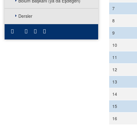
Bölüm Başkanı (ya da Eşdeğeri)
7
Dersler
8
9
10
11
12
13
14
15
16