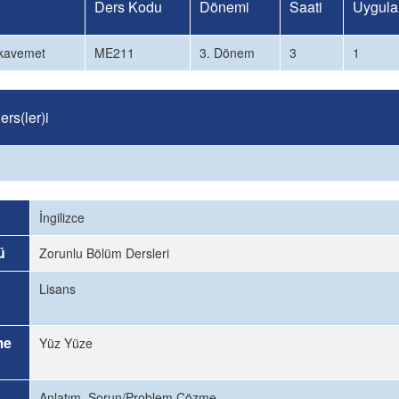
Ders Kodu
Dönemi
Saati
Uygula
ukavemet
ME211
3. Dönem
3
1
rs(ler)i
İngilizce
ü
Zorunlu Bölüm Dersleri
Lisans
me
Yüz Yüze
Anlatım, Sorun/Problem Çözme.