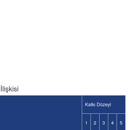
lişkisi
Katkı Düzeyi
1
2
3
4
5