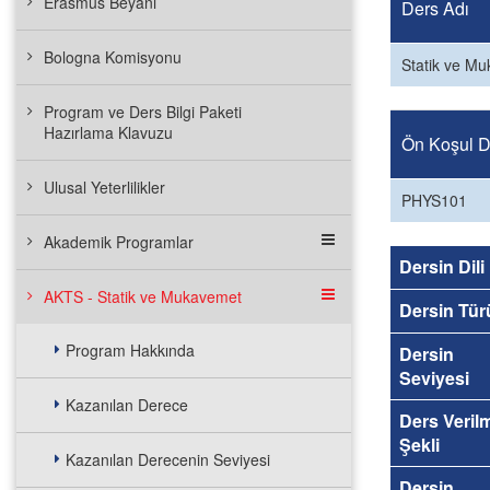
Erasmus Beyanı
Ders Adı
Bologna Komisyonu
Statik ve M
Program ve Ders Bilgi Paketi
Hazırlama Klavuzu
Ön Koşul De
Ulusal Yeterlilikler
PHYS101
Akademik Programlar
Dersin Dili
AKTS - Statik ve Mukavemet
Dersin Tür
Program Hakkında
Dersin
Seviyesi
Kazanılan Derece
Ders Veril
Şekli
Kazanılan Derecenin Seviyesi
Dersin