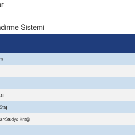
ar
dirme Sistemi
ım
sı
Staj
ar/Stüdyo Kritiği