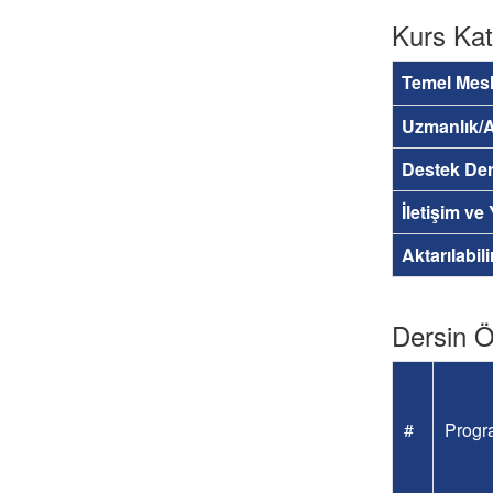
Kurs Kat
Temel Mesl
Uzmanlık/A
Destek Der
İletişim ve
Aktarılabil
Dersin Öğ
#
Progra