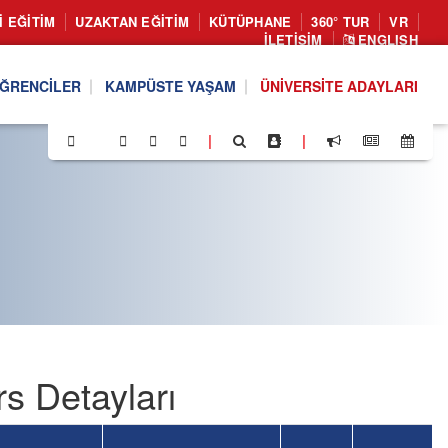
I EĞITIM
UZAKTAN EĞITIM
KÜTÜPHANE
360° TUR
VR
İLETIŞIM
ENGLISH
ĞRENCILER
KAMPÜSTE YAŞAM
ÜNIVERSITE ADAYLARI
|
|
s Detayları