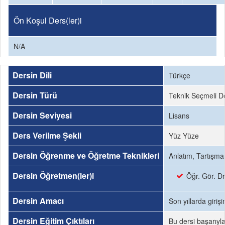
Ön Koşul Ders(ler)i
N/A
Dersin Dili
Türkçe
Dersin Türü
Teknik Seçmeli D
Dersin Seviyesi
Lisans
Ders Verilme Şekli
Yüz Yüze
Dersin Öğrenme ve Öğretme Teknikleri
Anlatım, Tartışm
Dersin Öğretmen(ler)i
Öğr. Gör. D
Dersin Amacı
Son yıllarda giriş
Dersin Eğitim Çıktıları
Bu dersi başarıyl