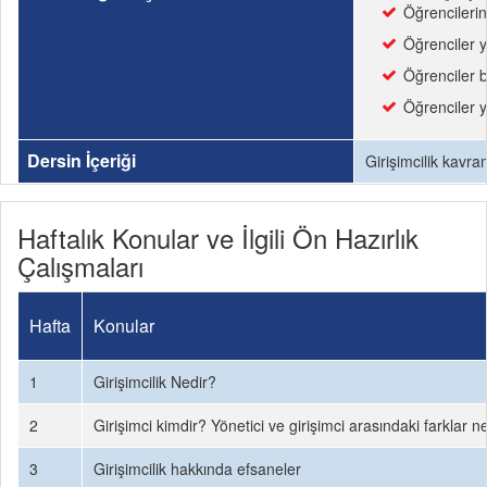
Öğrencilerin
Öğrenciler yen
Öğrenciler bi
Öğrenciler ye
Dersin İçeriği
Girişimcilik kavram
Haftalık Konular ve İlgili Ön Hazırlık
Çalışmaları
Hafta
Konular
1
Girişimcilik Nedir?
2
Girişimci kimdir? Yönetici ve girişimci arasındaki farklar n
3
Girişimcilik hakkında efsaneler