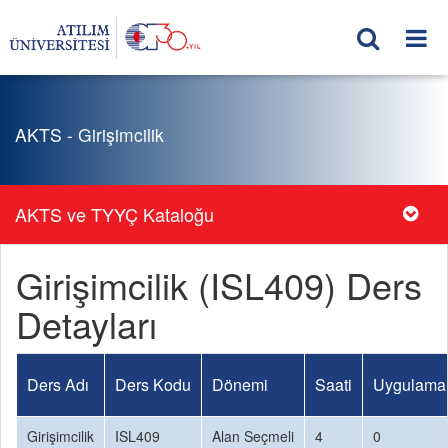
AKTS - Girişimcilik
AKTS ve TYYÇ Kataloğu
Girişimcilik (ISL409) Ders
Detayları
Ders Adı
Ders Kodu
Dönemi
Saati
Uygulama 
Girişimcilik
ISL409
Alan Seçmeli
4
0