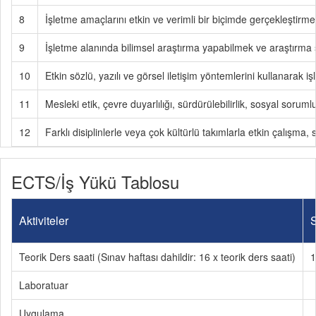
8
İşletme amaçlarını etkin ve verimli bir biçimde gerçekleştirmek 
9
İşletme alanında bilimsel araştırma yapabilmek ve araştırma s
10
Etkin sözlü, yazılı ve görsel iletişim yöntemlerini kullanarak işl
11
Mesleki etik, çevre duyarlılığı, sürdürülebilirlik, sosyal sorum
12
Farklı disiplinlerle veya çok kültürlü takımlarla etkin çalışm
ECTS/İş Yükü Tablosu
Aktiviteler
S
Teorik Ders saati (Sınav haftası dahildir: 16 x teorik ders saati)
1
Laboratuar
Uygulama