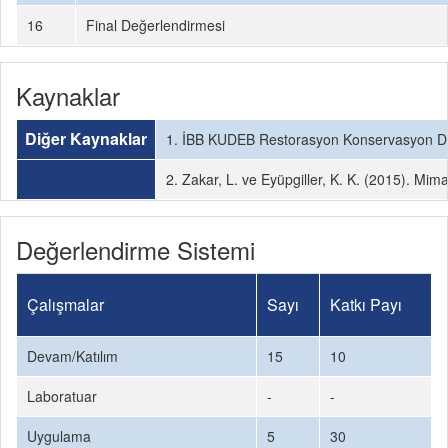
16
Final Değerlendirmesi
Kaynaklar
Diğer Kaynaklar
1. İBB KUDEB Restorasyon Konservasyon Der
2. Zakar, L. ve Eyüpgiller, K. K. (2015). M
Değerlendirme Sistemi
Çalışmalar
Sayı
Katkı Payı
Devam/Katılım
15
10
Laboratuar
-
-
Uygulama
5
30