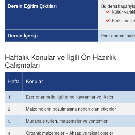
Dersin Eğitim Çıktıları
Bu dersi başarıyl
Kültür varlı
Farklı malze
Dersin İçeriği
Eser onarımı hakk
Haftalık Konular ve İlgili Ön Hazırlık
Çalışmaları
Hafta
Konular
1
Eser onarımı ile ilgili temel kavramlar ve ilkeler
2
Malzemelerin bozulmasına neden olan etkenler
3
Müdahale türleri, malzemeler ve yöntemler
4
Organik malzemeler – Ahşap ve tekstil objeler