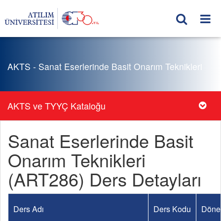
AKTS - Sanat Eserlerinde Basit Onarım Teknikleri
AKTS ve TYYÇ Kataloğu
Sanat Eserlerinde Basit
Onarım Teknikleri
(ART286) Ders Detayları
Ders Adı
Ders Kodu
Döne