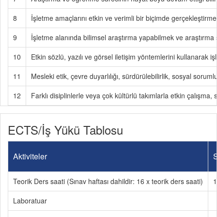
8
İşletme amaçlarını etkin ve verimli bir biçimde gerçekleştirmek 
9
İşletme alanında bilimsel araştırma yapabilmek ve araştırma s
10
Etkin sözlü, yazılı ve görsel iletişim yöntemlerini kullanarak işl
11
Mesleki etik, çevre duyarlılığı, sürdürülebilirlik, sosyal sorum
12
Farklı disiplinlerle veya çok kültürlü takımlarla etkin çalışm
ECTS/İş Yükü Tablosu
Aktiviteler
S
Teorik Ders saati (Sınav haftası dahildir: 16 x teorik ders saati)
1
Laboratuar