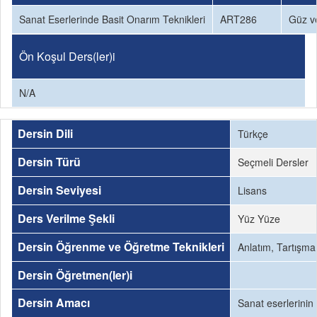
Sanat Eserlerinde Basit Onarım Teknikleri
ART286
Güz v
Ön Koşul Ders(ler)i
N/A
Dersin Dili
Türkçe
Dersin Türü
Seçmeli Dersler
Dersin Seviyesi
Lisans
Ders Verilme Şekli
Yüz Yüze
Dersin Öğrenme ve Öğretme Teknikleri
Anlatım, Tartışma
Dersin Öğretmen(ler)i
Dersin Amacı
Sanat eserlerinin