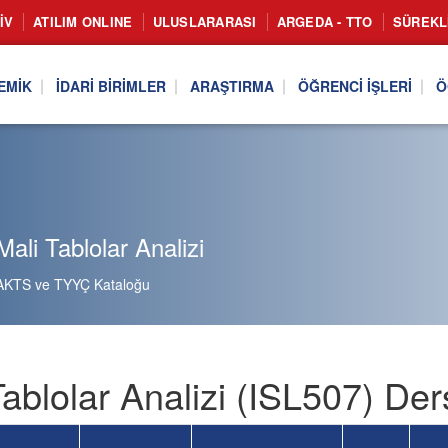
IV
ATILIM ONLINE
ULUSLARARASI
ARGEDA - TTO
SÜREKL
EMIK
İDARI BIRIMLER
ARAŞTIRMA
ÖĞRENCI İŞLERI
Ö
ali Tablolar Analizi
AKTS ve TYYÇ Kataloğu
Tablolar Analizi (ISL507) Der