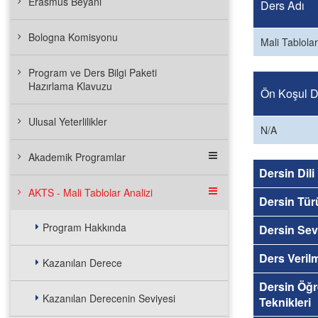
Erasmus Beyanı
Ders Adı
Bologna Komisyonu
Mali Tablolar
Program ve Ders Bilgi Paketi
Hazırlama Klavuzu
Ön Koşul De
Ulusal Yeterlilikler
N/A
Akademik Programlar
Dersin Dili
AKTS - Mali Tablolar Analizi
Dersin Tür
Program Hakkında
Dersin Sev
Ders Veril
Kazanılan Derece
Dersin Öğ
Kazanılan Derecenin Seviyesi
Teknikleri