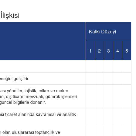
lişkisi
Katkı Düzeyi
1
2
3
4
5
eğini geliştirir.
rası yönetim, lojistik, mikro ve makro
rı, dış ticaret mevzuatı, gümrük işlemleri
üncel bilgilerle donanır.
rası ticaret alanında kavramsal ve analitik
ı olan uluslararası toptancılık ve