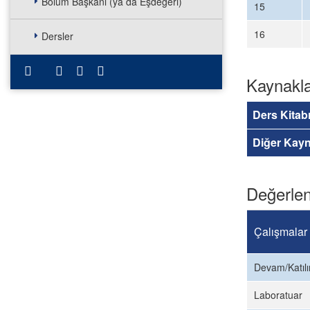
Bölüm Başkanı (ya da Eşdeğeri)
15
16
Dersler
Kaynakl
Ders Kitab
Diğer Kayn
Değerlen
Çalışmalar
Devam/Katıl
Laboratuar