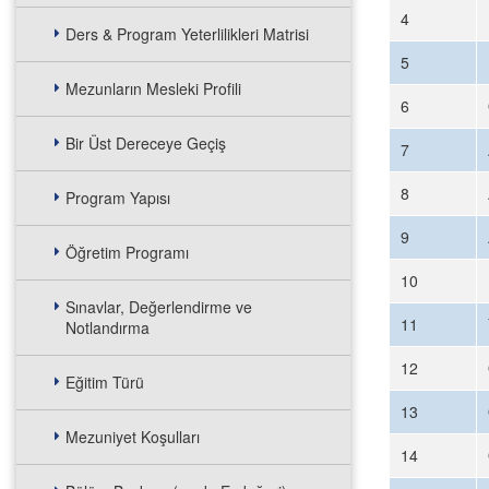
4
Ders & Program Yeterlilikleri Matrisi
5
Mezunların Mesleki Profili
6
Bir Üst Dereceye Geçiş
7
8
Program Yapısı
9
Öğretim Programı
10
Sınavlar, Değerlendirme ve
11
Notlandırma
12
Eğitim Türü
13
Mezuniyet Koşulları
14