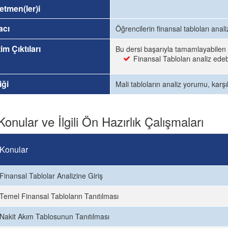
etmen(ler)i
acı
Öğrencilerin finansal tabloları ana
im Çıktıları
Bu dersi başarıyla tamamlayabilen 
Finansal Tabloları analiz ede
iği
Mali tabloların analiz yorumu, karşıl
Konular ve İlgili Ön Hazırlık Çalışmaları
Konular
Finansal Tablolar Analizine Giriş
Temel Finansal Tabloların Tanıtılması
Nakit Akım Tablosunun Tanıtılması