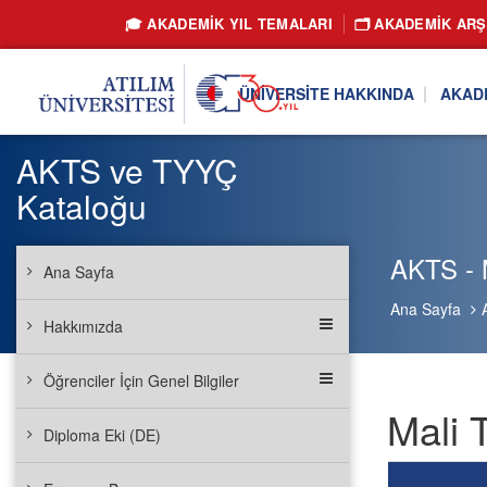
🎓 AKADEMİK YIL TEMALARI
🗂️ AKADEMIK ARŞ
ÜNIVERSITE HAKKINDA
AKAD
AKTS ve TYYÇ
Kataloğu
AKTS - M
Ana Sayfa
Ana Sayfa
Hakkımızda
Öğrenciler İçin Genel Bilgiler
Mali 
Diploma Eki (DE)