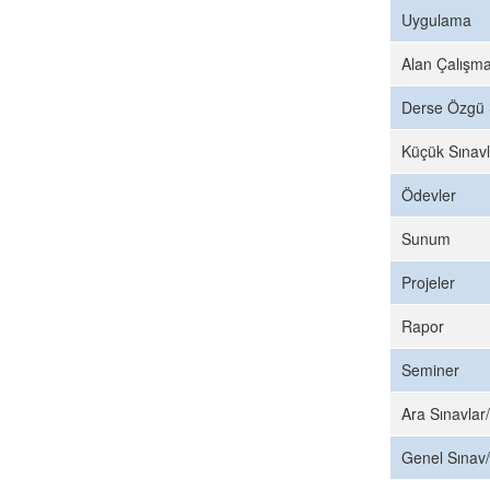
Uygulama
Alan Çalışma
Derse Özgü 
Küçük Sınavl
Ödevler
Sunum
Projeler
Rapor
Seminer
Ara Sınavlar/
Genel Sınav/