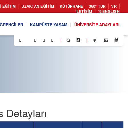
I EĞITIM
UZAKTAN EĞITIM
KÜTÜPHANE
360° TUR
VR
İLETIŞIM
ENGLISH
ĞRENCILER
KAMPÜSTE YAŞAM
ÜNIVERSITE ADAYLARI
|
|
s Detayları