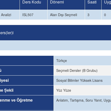
Ders Kodu
Dönemi
Saati
Uyg
 Analizi
ISL507
Alan Dışı Seçmeli
3
0
rs(ler)i
Türkçe
ü
Seçmeli Dersler (B Grubu)
iyesi
Sosyal Bilimler Yüksek Lisans
me Şekli
Yüz Yüze
renme ve Öğretme
Anlatım, Tartışma, Soru Yanıt, Uy