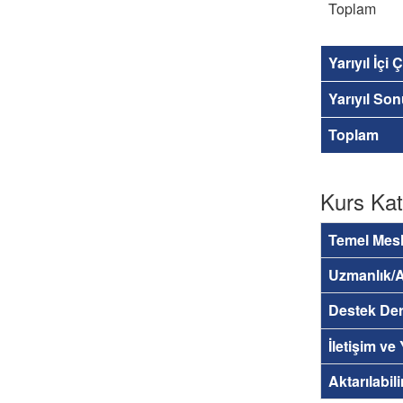
Toplam
Yarıyıl İçi
Yarıyıl So
Toplam
Kurs Kat
Temel Mesl
Uzmanlık/A
Destek Der
İletişim ve
Aktarılabil