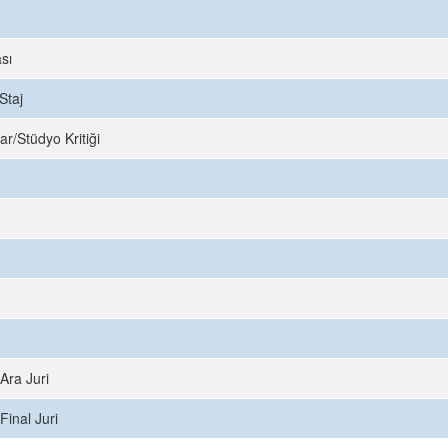
sı
Staj
ar/Stüdyo Kritiği
Ara Juri
Final Juri