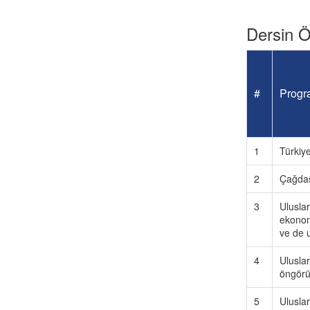
Dersin Öğ
#
Progra
1
Türkiye
2
Çağdaş 
3
Uluslar
ekonomi
ve de u
4
Uluslar
öngörü
5
Uluslar