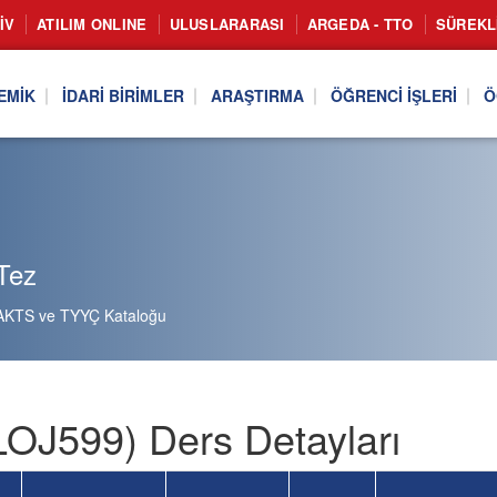
IV
ATILIM ONLINE
ULUSLARARASI
ARGEDA - TTO
SÜREKL
EMIK
İDARI BIRIMLER
ARAŞTIRMA
ÖĞRENCI İŞLERI
Ö
Tez
AKTS ve TYYÇ Kataloğu
LOJ599) Ders Detayları