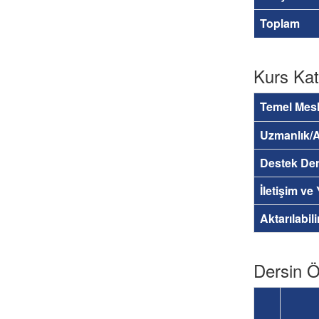
Toplam
Kurs Kat
Temel Mesl
Uzmanlık/A
Destek Der
İletişim ve
Aktarılabil
Dersin Öğ