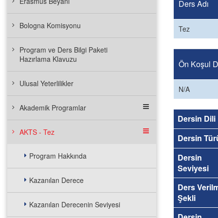
Erasmus Beyanı
Ders Adı
Bologna Komisyonu
Tez
Program ve Ders Bilgi Paketi
Hazırlama Klavuzu
Ön Koşul De
Ulusal Yeterlilikler
N/A
Akademik Programlar
Dersin Dili
AKTS - Tez
Dersin Tür
Program Hakkında
Dersin
Seviyesi
Kazanılan Derece
Ders Veril
Şekli
Kazanılan Derecenin Seviyesi
Dersin