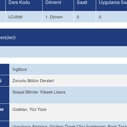
Ders Kodu
Dönemi
Saati
Uygulama Saa
LOJ599
1. Dönem
0
0
rs(ler)i
İngilizce
ü
Zorunlu Bölüm Dersleri
Sosyal Bilimler Yüksek Lisans
me
Uzaktan, Yüz Yüze
Uygulama-Alıştırma, Gözlem Örnek Olay İncelemesi, Proje Tasar