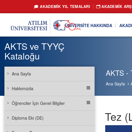
🎓 AKADEMİK YIL TEMALARI
🗂️ AKADEMIK ARŞ
ÜNIVERSITE HAKKINDA
AKAD
AKTS ve TYYÇ
Kataloğu
AKTS - 
Ana Sayfa
Ana Sayfa
Hakkımızda
Öğrenciler İçin Genel Bilgiler
Tez (
Diploma Eki (DE)