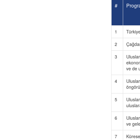
#
Progra
1
Türkiye
2
Çağdaş 
3
Uluslar
ekonomi
ve de u
4
Uluslar
öngörü
5
Uluslar
uluslar
6
Uluslar
ve gel
7
Küresel