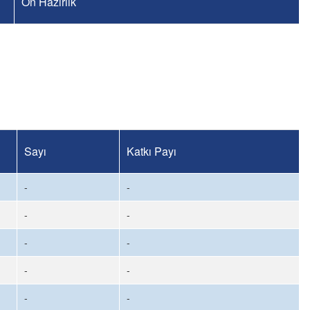
Ön Hazırlık
Sayı
Katkı Payı
-
-
-
-
-
-
-
-
-
-