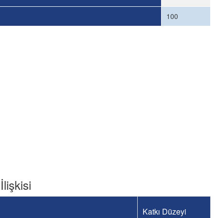
100
lişkisi
Katkı Düzeyi