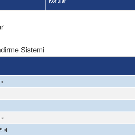
Konular
ar
dirme Sistemi
ım
sı
Staj