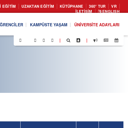
I EĞITIM
UZAKTAN EĞITIM
KÜTÜPHANE
360° TUR
VR
İLETIŞIM
ENGLISH
ĞRENCILER
KAMPÜSTE YAŞAM
ÜNIVERSITE ADAYLARI
|
|