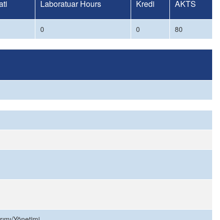
ti
Laboratuar Hours
Kredi
AKTS
0
0
80
ımı/Yönetimi.