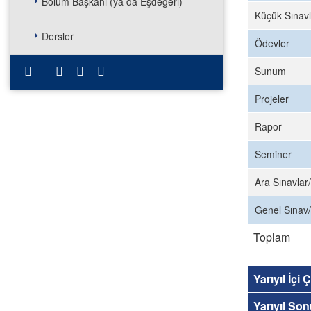
Bölüm Başkanı (ya da Eşdeğeri)
Küçük Sınavl
Dersler
Ödevler
Sunum
Projeler
Rapor
Seminer
Ara Sınavlar/
Genel Sınav/
Toplam
Yarıyıl İçi
Yarıyıl So