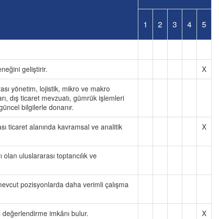
1
2
3
4
5
eğini geliştirir.
X
rası yönetim, lojistik, mikro ve makro
rı, dış ticaret mevzuatı, gümrük işlemleri
üncel bilgilerle donanır.
rası ticaret alanında kavramsal ve analitik
X
ı olan uluslararası toptancılık ve
le mevcut pozisyonlarda daha verimli çalışma
ını değerlendirme imkânı bulur.
X