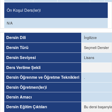
Ön Koşul Ders(ler)i
N/A
Dersin Dili
İngilizce
Dersin Türü
Seçmeli Dersler
Dersin Seviyesi
Lisans
Ders Verilme Şekli
Dersin Öğrenme ve Öğretme Teknikleri
.
Dersin Öğretmen(ler)i
Dersin Amacı
Dersin Eğitim Çıktıları
Bu dersi başarıyl