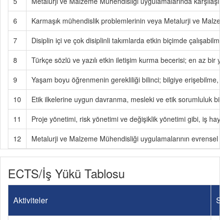
5
Metalurji ve Malzeme Mühendisliği uygulamalarında karşılaşılan
6
Karmaşık mühendislik problemlerinin veya Metalurji ve Malzem
7
Disiplin içi ve çok disiplinli takımlarda etkin biçimde çalışabil
8
Türkçe sözlü ve yazılı etkin iletişim kurma becerisi; en az bir
9
Yaşam boyu öğrenmenin gerekliliği bilinci; bilgiye erişebilme, 
10
Etik ilkelerine uygun davranma, mesleki ve etik sorumluluk bil
11
Proje yönetimi, risk yönetimi ve değişiklik yönetimi gibi, iş hay
12
Metalurji ve Malzeme Mühendisliği uygulamalarının evrensel v
ECTS/İş Yükü Tablosu
Aktiviteler
S