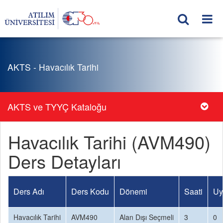
AKTS - Havacılık Tarihi
AKTS ve TYYÇ Kataloğu
Havacılık Tarihi (AVM490)
Ders Detayları
Ders Adı
Ders Kodu
Dönemi
Saati
Uy
Havacılık Tarihi
AVM490
Alan Dışı Seçmeli
3
0