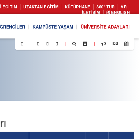
I EĞITIM
UZAKTAN EĞITIM
KÜTÜPHANE
360° TUR
VR
İLETIŞIM
ENGLISH
ĞRENCILER
KAMPÜSTE YAŞAM
ÜNIVERSITE ADAYLARI
|
|
rı