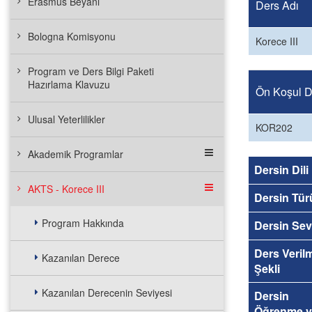
Erasmus Beyanı
Ders Adı
Bologna Komisyonu
Korece III
Program ve Ders Bilgi Paketi
Hazırlama Klavuzu
Ön Koşul De
Ulusal Yeterlilikler
KOR202
Akademik Programlar
Dersin Dili
AKTS - Korece III
Dersin Tür
Program Hakkında
Dersin Sev
Ders Veril
Kazanılan Derece
Şekli
Kazanılan Derecenin Seviyesi
Dersin
Öğrenme v