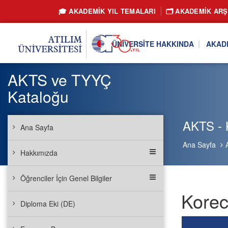
🎓 AKADEMİK YIL TEMALARI
🗂️ AKADEMIK ARŞ
ÜNIVERSITE HAKKINDA
AKAD
AKTS ve TYYÇ
Kataloğu
AKTS - K
Ana Sayfa
Ana Sayfa
Hakkımızda
Öğrenciler İçin Genel Bilgiler
Korec
Diploma Eki (DE)