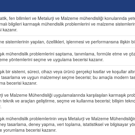
ik, fen bilimleri ve Metalurji ve Malzeme mühendisliği konularında yeterl
malı bilgileri karmaşık mühendislik problemlerini ve malzeme sistemler
i kazanır.
 sistemlerinin yapıları, özellikleri, işlenmesi ve performansına ilişkin bi
ık mühendislik problemlerini saptama, tanımlama, formüle etme ve çöz
eme yöntemlerini seçme ve uygulama becerisi kazanır.
k bir sistemi, süreci, cihazı veya ürünü gerçekçi kısıtlar ve koşullar altı
e tasarlama ve uygun malzemeyi seçme becerisi; bu amaçla modern ta
ma becerisi kazanır.
rji ve Malzeme Mühendisliği uygulamalarında karşılaşılan karmaşık probl
teknik ve araçları geliştirme, seçme ve kullanma becerisi; bilişim teknolo
.
ık mühendislik problemlerinin veya Metalurji ve Malzeme Mühendisliği
ney tasarlama, deney yapma, veri toplama, istatistiksel ve bilgisayar yö
e yorumlama becerisi kazanır.