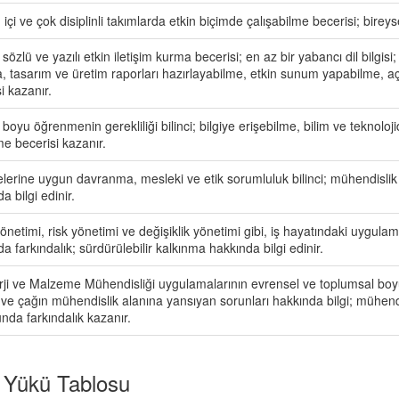
n içi ve çok disiplinli takımlarda etkin biçimde çalışabilme becerisi; birey
sözlü ve yazılı etkin iletişim kurma becerisi; en az bir yabancı dil bilgisi
, tasarım ve üretim raporları hazırlayabilme, etkin sunum yapabilme, açı
i kazanır.
oyu öğrenmenin gerekliliği bilinci; bilgiye erişebilme, bilim ve teknoloji
e becerisi kazanır.
kelerine uygun davranma, mesleki ve etik sorumluluk bilinci; mühendislik
a bilgi edinir.
önetimi, risk yönetimi ve değişiklik yönetimi gibi, iş hayatındaki uygulamala
a farkındalık; sürdürülebilir kalkınma hakkında bilgi edinir.
rji ve Malzeme Mühendisliği uygulamalarının evrensel ve toplumsal boyu
i ve çağın mühendislik alanına yansıyan sorunları hakkında bilgi; mühen
nda farkındalık kazanır.
 Yükü Tablosu