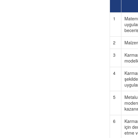
1
Matemat
uygula
beceris
2
Malzeme
3
Karmaş
modell
4
Karmaşı
şekild
uygula
5
Metalu
modern 
kazanır
6
Karmaş
için de
etme v