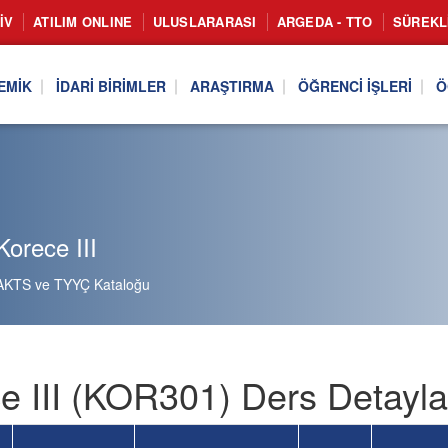
IV
ATILIM ONLINE
ULUSLARARASI
ARGEDA - TTO
SÜREKL
EMIK
İDARI BIRIMLER
ARAŞTIRMA
ÖĞRENCI İŞLERI
Ö
orece III
AKTS ve TYYÇ Kataloğu
e III (KOR301) Ders Detayla