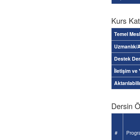
Kurs Kat
Temel Mesl
Uzmanlık/A
Destek Der
İletişim ve
Aktarılabil
Dersin Öğ
#
Progra