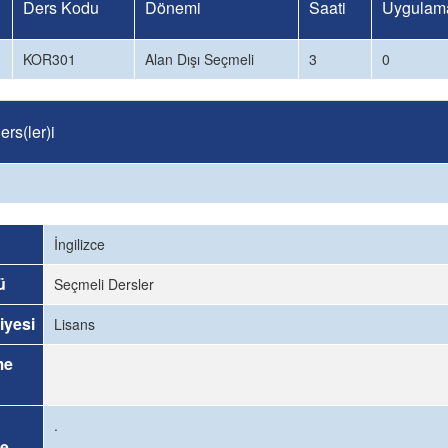
Ders Kodu
Dönemi
Saati
Uygulama
KOR301
Alan Dışı Seçmeli
3
0
rs(ler)i
İngilizce
ü
Seçmeli Dersler
iyesi
Lisans
me
.
e