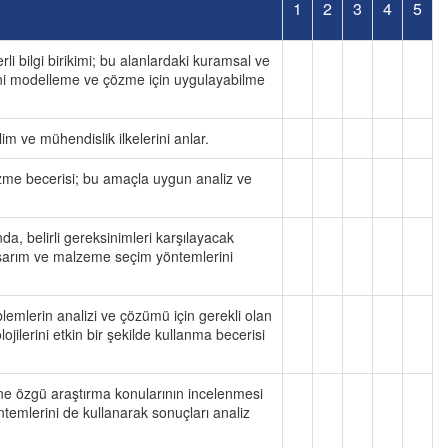
1
2
3
4
5
i bilgi birikimi; bu alanlardaki kuramsal ve
ini modelleme ve çözme için uygulayabilme
lim ve mühendislik ilkelerini anlar.
me becerisi; bu amaçla uygun analiz ve
nda, belirli gereksinimleri karşılayacak
sarım ve malzeme seçim yöntemlerini
emlerin analizi ve çözümü için gerekli olan
jilerini etkin bir şekilde kullanma becerisi
ne özgü araştırma konularının incelenmesi
ntemlerini de kullanarak sonuçları analiz