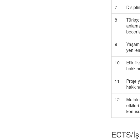
7
Disipli
8
Türkçe 
anlama
beceris
9
Yaşam b
yenilem
10
Etik il
hakkınd
11
Proje y
hakkınd
12
Metalu
etkiler
konusu
ECTS/İş