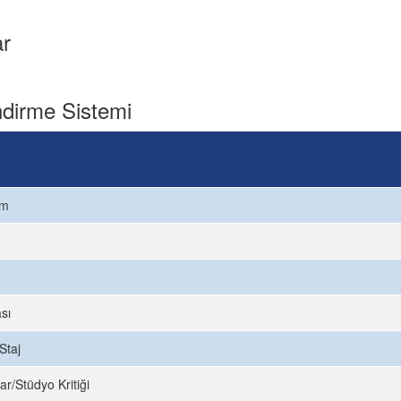
ar
dirme Sistemi
ım
sı
Staj
ar/Stüdyo Kritiği