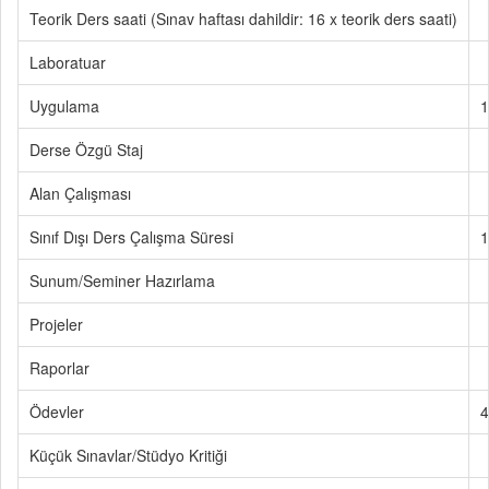
Teorik Ders saati (Sınav haftası dahildir: 16 x teorik ders saati)
Laboratuar
Uygulama
1
Derse Özgü Staj
Alan Çalışması
Sınıf Dışı Ders Çalışma Süresi
1
Sunum/Seminer Hazırlama
Projeler
Raporlar
Ödevler
4
Küçük Sınavlar/Stüdyo Kritiği