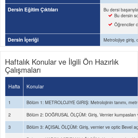
Dersin Eğitim Çıktıları
Bu dersi başarıyl
Bu dersin so
Öğrenciler d
Dersin İçeriği
Metrolojiye giriş,
Haftalık Konular ve İlgili Ön Hazırlık
Çalışmaları
Hafta
Konular
1
Bölüm 1: METROLOJIYE GIRIŞ: Metrolojinin tanımı, metrolojin
2
Bölüm 2: DOĞRUSAL ÖLÇÜM: Giriş, Vernier kumpasları ve kul
3
Bölüm 3: AÇISAL ÖLÇÜM: Giriş, vernier ve optic Bevel açı ölç