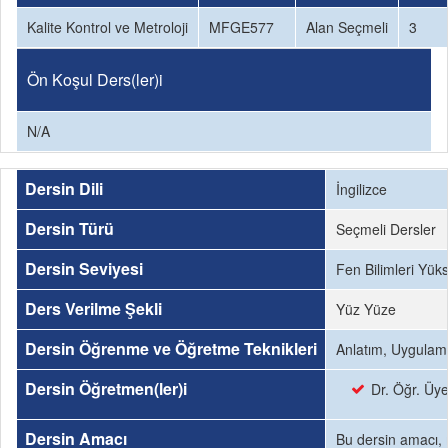
Kalite Kontrol ve Metroloji
MFGE577
Alan Seçmeli
3
Ön Koşul Ders(ler)i
N/A
Dersin Dili
İngilizce
Dersin Türü
Seçmeli Dersler
Dersin Seviyesi
Fen Bilimleri Yük
Ders Verilme Şekli
Yüz Yüze
Dersin Öğrenme ve Öğretme Teknikleri
Anlatım, Uygulam
Dersin Öğretmen(ler)i
Dr. Öğr. Üy
Dersin Amacı
Bu dersin amacı, m