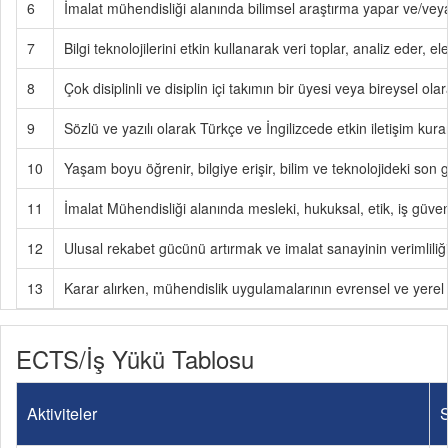
6
İmalat mühendisliği alanında bilimsel araştırma yapar ve/veya y
7
Bilgi teknolojilerini etkin kullanarak veri toplar, analiz eder, e
8
Çok disiplinli ve disiplin içi takımın bir üyesi veya bireysel ola
9
Sözlü ve yazılı olarak Türkçe ve İngilizcede etkin iletişim kura
10
Yaşam boyu öğrenir, bilgiye erişir, bilim ve teknolojideki son g
11
İmalat Mühendisliği alanında mesleki, hukuksal, etik, iş güvenl
12
Ulusal rekabet gücünü artırmak ve imalat sanayinin verimliliğin
13
Karar alırken, mühendislik uygulamalarının evrensel ve yerel ö
ECTS/İş Yükü Tablosu
Aktiviteler
S