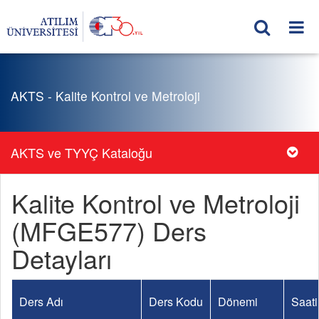
AKTS - Kalite Kontrol ve Metroloji
AKTS ve TYYÇ Kataloğu
Kalite Kontrol ve Metroloji
(MFGE577) Ders
Detayları
Ders Adı
Ders Kodu
Dönemi
Saati