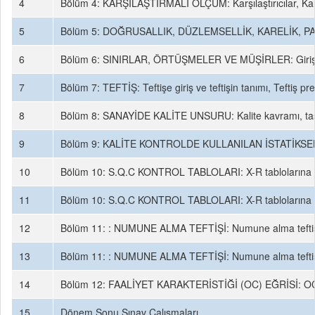
4
Bölüm 4: KARŞILAŞTIRMALI ÖLÇÜM: Karşılaştırıcılar, Karşılaştı
5
Bölüm 5: DOĞRUSALLIK, DÜZLEMSELLİK, KARELİK, PARELELL
6
Bölüm 6: SINIRLAR, ÖRTÜŞMELER VE MÜŞİRLER: Giriş, tolerans
7
Bölüm 7: TEFTİŞ: Teftişe giriş ve teftişin tanımı, Teftiş pre
8
Bölüm 8: SANAYİDE KALİTE UNSURU: Kalite kavramı, tasarım 
9
Bölüm 9: KALİTE KONTROLDE KULLANILAN İSTATİKSEL KAVRAMLAR
10
Bölüm 10: S.Q.C KONTROL TABLOLARI: X-R tablolarına giriş,
11
Bölüm 10: S.Q.C KONTROL TABLOLARI: X-R tablolarına giriş,
12
Bölüm 11: : NUMUNE ALMA TEFTİŞİ: Numune alma teftişini
13
Bölüm 11: : NUMUNE ALMA TEFTİŞİ: Numune alma teftişini
14
Bölüm 12: FAALİYET KARAKTERİSTİĞİ (OC) EĞRİSİ: OC eğrisinin 
15
Dönem Sonu Sınav Çalışmaları