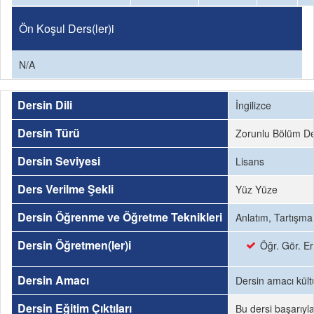
Ön Koşul Ders(ler)i
N/A
Dersin Dili
İngilizce
Dersin Türü
Zorunlu Bölüm De
Dersin Seviyesi
Lisans
Ders Verilme Şekli
Yüz Yüze
Dersin Öğrenme ve Öğretme Teknikleri
Anlatım, Tartışma
Dersin Öğretmen(ler)i
Öğr. Gör. E
Dersin Amacı
Dersin amacı kültü
Dersin Eğitim Çıktıları
Bu dersi başarıyl