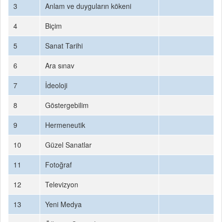
3
Anlam ve duyguların kökeni
4
Biçim
5
Sanat Tarihi
6
Ara sınav
7
İdeoloji
8
Göstergebilim
9
Hermeneutik
10
Güzel Sanatlar
11
Fotoğraf
12
Televizyon
13
Yeni Medya