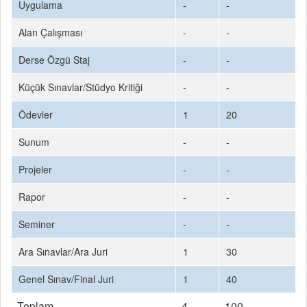
Uygulama
-
-
Alan Çalışması
-
-
Derse Özgü Staj
-
-
Küçük Sınavlar/Stüdyo Kritiği
-
-
Ödevler
1
20
Sunum
-
-
Projeler
-
-
Rapor
-
-
Seminer
-
-
Ara Sınavlar/Ara Juri
1
30
Genel Sınav/Final Juri
1
40
Toplam
4
100