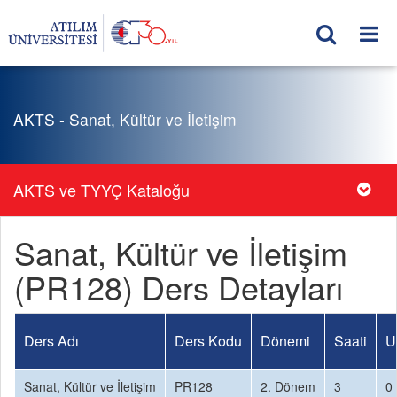
AKTS - Sanat, Kültür ve İletişim
AKTS ve TYYÇ Kataloğu
Sanat, Kültür ve İletişim
(PR128) Ders Detayları
Ders Adı
Ders Kodu
Dönemi
Saati
U
Sanat, Kültür ve İletişim
PR128
2. Dönem
3
0