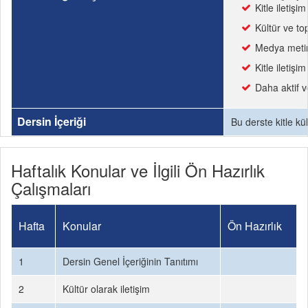
Kitle iletiş
Kültür ve t
Medya metinl
Kitle iletiş
Daha aktif v
Dersin İçeriği
Bu derste kitle kü
Haftalık Konular ve İlgili Ön Hazırlık
Çalışmaları
Hafta
Konular
Ön Hazırlık
1
Dersin Genel İçeriğinin Tanıtımı
2
Kültür olarak iletişim