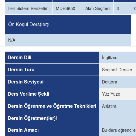
İleri Sistem Benzetimi
MDES650
Alan Seçmeli
3
Ön Koşul Ders(ler)i
N/A
Dersin Dili
İngilizce
Dersin Türü
Seçmeli Dersler
Dersin Seviyesi
Doktora
Ders Verilme Şekli
Yüz Yüze
Dersin Öğrenme ve Öğretme Teknikleri
Anlatım.
Dersin Öğretmen(ler)i
Dersin Amacı
Bu ders öğrencile