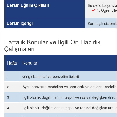
Dersin Eğitim Çıktıları
Bu dersi başarıyl
1. Öğrencile
Dersin İçeriği
Karmaşık sistemler
Haftalık Konular ve İlgili Ön Hazırlık
Çalışmaları
Hafta
Konular
1
Giriş (Tanımlar ve benzetim tipleri)
2
Ayrık benzetim modelleri ve karmaşık sistemlerin modell
3
İlgili olasılık dağılımlarının tespiti ve rastsal değişken üreti
4
İlgili olasılık dağılımlarının tespiti ve rastsal değişken üreti