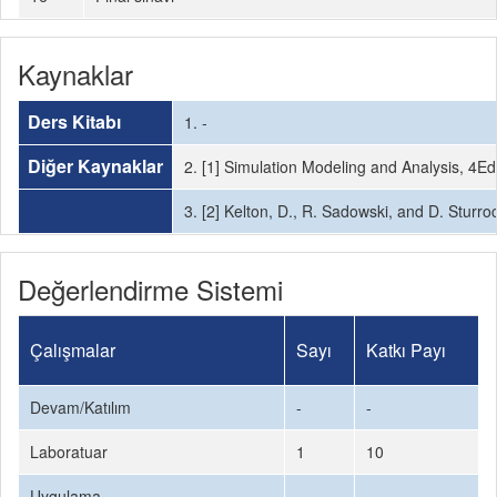
Kaynaklar
Ders Kitabı
1. -
Diğer Kaynaklar
2. [1] Simulation Modeling and Analysis, 4E
3. [2] Kelton, D., R. Sadowski, and D. Sturro
Değerlendirme Sistemi
Çalışmalar
Sayı
Katkı Payı
Devam/Katılım
-
-
Laboratuar
1
10
Uygulama
-
-