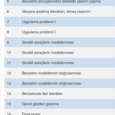
5
Benzetim sonuçlarından istatistikî çıkarım yapma
6
Varyans azaltma teknikleri, deney tasarımı
7
Uygulama problemi I
8
Uygulama problemi I
9
Sürekli süreçlerin modellenmesi
10
Sürekli süreçlerin modellenmesi
11
Sürekli süreçlerin modellenmesi
12
Benzetim modellerinin doğrulanması
13
Benzetim modellerinin doğrulanması
14
Benzetimde ileri teknikler
15
Genel gözden geçirme
16
Final sınavı