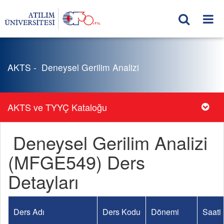
AKTS - Deneysel Gerilim Analizi
AKTS ve TYYÇ Kataloğu
Deneysel Gerilim Analizi
(MFGE549) Ders
Detayları
Ders Adı
Ders Kodu
Dönemi
Saati