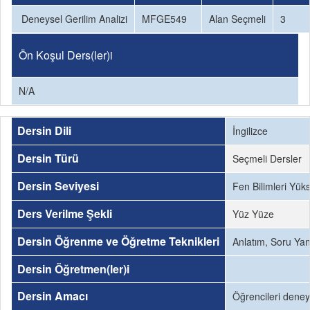
Deneysel Gerilim Analizi
MFGE549
Alan Seçmeli
3
Ön Koşul Ders(ler)i
N/A
Dersin Dili
İngilizce
Dersin Türü
Seçmeli Dersler
Dersin Seviyesi
Fen Bilimleri Yük
Ders Verilme Şekli
Yüz Yüze
Dersin Öğrenme ve Öğretme Teknikleri
Anlatım, Soru Yanı
Dersin Öğretmen(ler)i
Dersin Amacı
Öğrencileri deneys