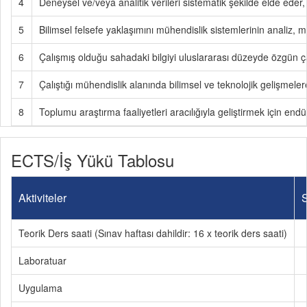
4
Deneysel ve/veya analitik verileri sistematik şekilde elde eder, 
5
Bilimsel felsefe yaklaşımını mühendislik sistemlerinin analiz,
6
Çalışmış olduğu sahadaki bilgiyi uluslararası düzeyde özgün 
7
Çalıştığı mühendislik alanında bilimsel ve teknolojik gelişmelere
8
Toplumu araştırma faaliyetleri aracılığıyla geliştirmek için endü
ECTS/İş Yükü Tablosu
Aktiviteler
S
Teorik Ders saati (Sınav haftası dahildir: 16 x teorik ders saati)
Laboratuar
Uygulama