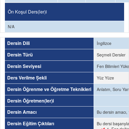
Ön Koşul Ders(ler)i
N/A
Dersin Dili
İngilizce
Dersin Türü
Seçmeli Dersler
Dersin Seviyesi
Fen Bilimleri Yük
Ders Verilme Şekli
Yüz Yüze
Dersin Öğrenme ve Öğretme Teknikleri
Anlatım, Soru Yanı
Dersin Öğretmen(ler)i
Dersin Amacı
Bu dersin amacı, f
Dersin Eğitim Çıktıları
Bu dersi başarıyl