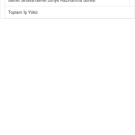
Genel Sınava/Genel Juriye Hazırlanma Süresi
Toplam İş Yükü