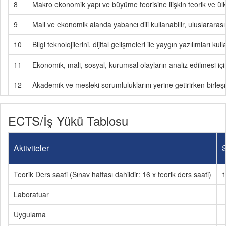
8
Makro ekonomik yapı ve büyüme teorisine ilişkin teorik ve ülk
9
Mali ve ekonomik alanda yabancı dili kullanabilir, uluslararası l
10
Bilgi teknolojilerini, dijital gelişmeleri ile yaygın yazılımları
11
Ekonomik, mali, sosyal, kurumsal olayların analiz edilmesi için 
12
Akademik ve mesleki sorumluluklarını yerine getirirken birleşmi
ECTS/İş Yükü Tablosu
Aktiviteler
S
Teorik Ders saati (Sınav haftası dahildir: 16 x teorik ders saati)
1
Laboratuar
Uygulama