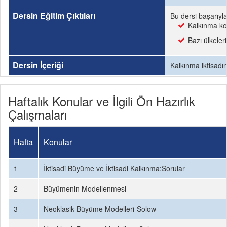
Dersin Eğitim Çıktıları
Bu dersi başarıyl
Kalkınma kon
Bazı ülkeler
Dersin İçeriği
Kalkınma iktisadın
Haftalık Konular ve İlgili Ön Hazırlık
Çalışmaları
Hafta
Konular
1
İktisadi Büyüme ve İktisadi Kalkınma:Sorular
2
Büyümenin Modellenmesi
3
Neoklasik Büyüme Modelleri-Solow