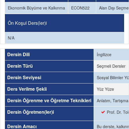
Ekonomik Büyüme ve Kalkınma
ECON522
Alan Dışı Seçmel
Ön Koşul Ders(ler)i
N/A
Dersin Dili
İngilizce
Dersin Türü
Seçmeli Dersler
Dersin Seviyesi
Sosyal Bilimler Y
Ders Verilme Şekli
Yüz Yüze
Dersin Öğrenme ve Öğretme Teknikleri
Anlatım, Tartışma
Dersin Öğretmen(ler)i
Prof. Dr. T
Dersin Amacı
Bu derste, kalkınm