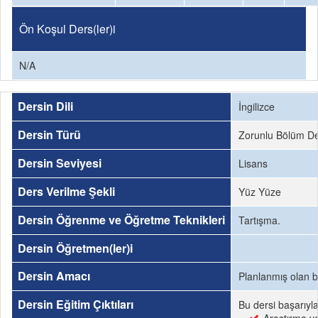
Ön Koşul Ders(ler)i
N/A
Dersin Dili
İngilizce
Dersin Türü
Zorunlu Bölüm De
Dersin Seviyesi
Lisans
Ders Verilme Şekli
Yüz Yüze
Dersin Öğrenme ve Öğretme Teknikleri
Tartışma.
Dersin Öğretmen(ler)i
Dersin Amacı
Planlanmış olan b
Dersin Eğitim Çıktıları
Bu dersi başarıyl