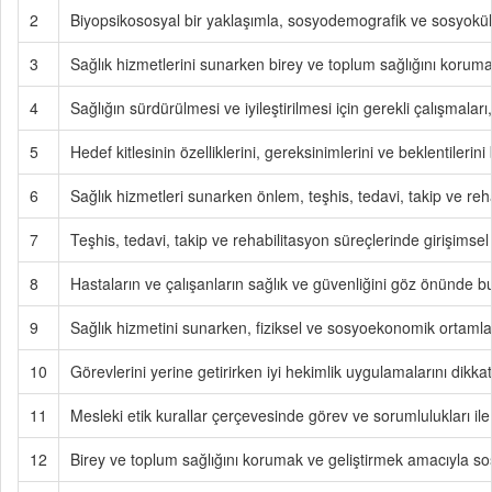
2
Biyopsikososyal bir yaklaşımla, sosyodemografik ve sosyokültür
3
Sağlık hizmetlerini sunarken birey ve toplum sağlığını korumay
4
Sağlığın sürdürülmesi ve iyileştirilmesi için gerekli çalışmalar
5
Hedef kitlesinin özelliklerini, gereksinimlerini ve beklentilerini
6
Sağlık hizmetleri sunarken önlem, teşhis, tedavi, takip ve rehab
7
Teşhis, tedavi, takip ve rehabilitasyon süreçlerinde girişimsel
8
Hastaların ve çalışanların sağlık ve güvenliğini göz önünde b
9
Sağlık hizmetini sunarken, fiziksel ve sosyoekonomik ortamlarda
10
Görevlerini yerine getirirken iyi hekimlik uygulamalarını dikkate
11
Mesleki etik kurallar çerçevesinde görev ve sorumlulukları ile
12
Birey ve toplum sağlığını korumak ve geliştirmek amacıyla sosy