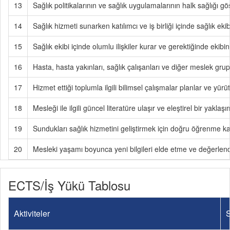
13
Sağlık politikalarının ve sağlık uygulamalarının halk sağlığı gö
14
Sağlık hizmeti sunarken katılımcı ve iş birliği içinde sağlık ekib
15
Sağlık ekibi içinde olumlu ilişkiler kurar ve gerektiğinde ekib
16
Hasta, hasta yakınları, sağlık çalışanları ve diğer meslek grupla
17
Hizmet ettiği toplumla ilgili bilimsel çalışmalar planlar ve yü
18
Mesleği ile ilgili güncel literatüre ulaşır ve eleştirel bir yaklaş
19
Sundukları sağlık hizmetini geliştirmek için doğru öğrenme k
20
Mesleki yaşamı boyunca yeni bilgileri elde etme ve değerlendi
ECTS/İş Yükü Tablosu
Aktiviteler
S