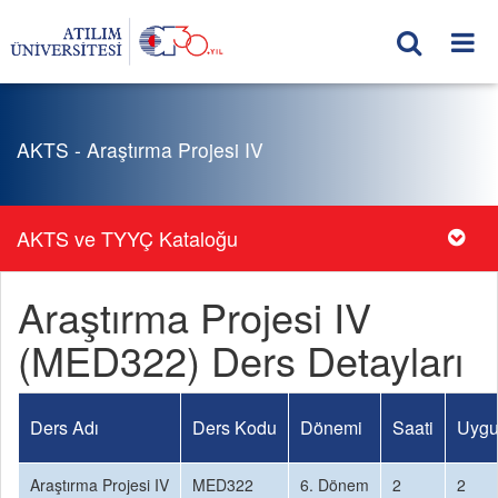
AKTS - Araştırma Projesi IV
AKTS ve TYYÇ Kataloğu
Araştırma Projesi IV
(MED322) Ders Detayları
Ders Adı
Ders Kodu
Dönemi
Saati
Uygu
Araştırma Projesi IV
MED322
6. Dönem
2
2