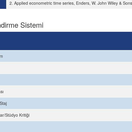
2. Applied econometric time series, Enders, W. John Wiley & Sons
dirme Sistemi
ım
sı
Staj
ar/Stüdyo Kritiği