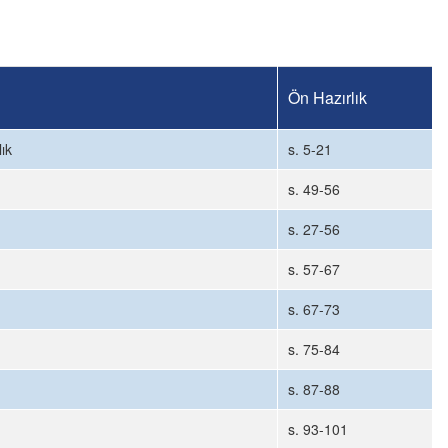
Ön Hazırlık
ık
s. 5-21
s. 49-56
s. 27-56
s. 57-67
s. 67-73
s. 75-84
s. 87-88
s. 93-101