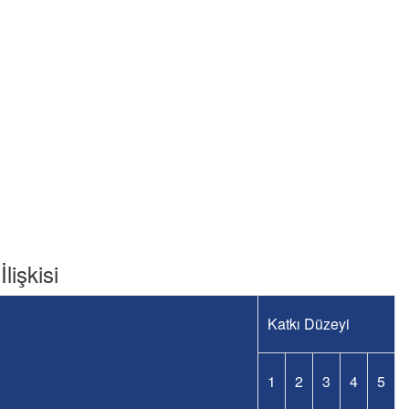
lişkisi
Katkı Düzeyi
1
2
3
4
5