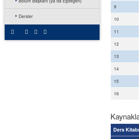
Bölüm Başkanı (ya da Eşdeğeri)
9
Dersler
10
11
12
13
14
15
16
Kaynakl
Ders Kitab