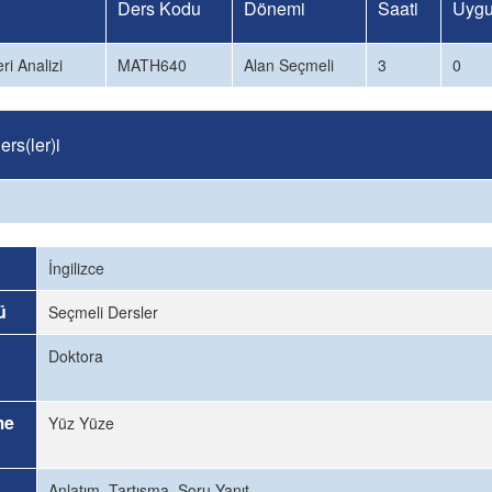
Ders Kodu
Dönemi
Saati
Uygu
ri Analizi
MATH640
Alan Seçmeli
3
0
rs(ler)i
İngilizce
ü
Seçmeli Dersler
Doktora
me
Yüz Yüze
Anlatım, Tartışma, Soru Yanıt.