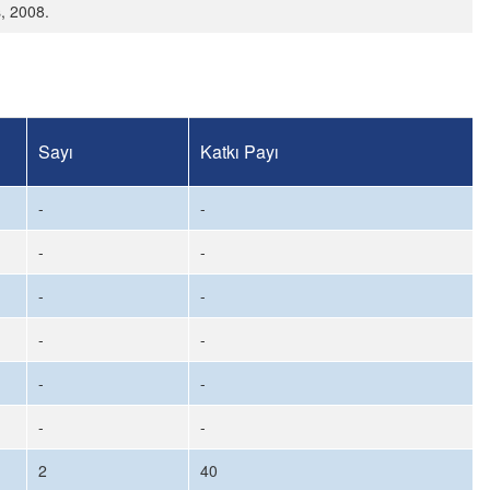
, 2008.
Sayı
Katkı Payı
-
-
-
-
-
-
-
-
-
-
-
-
2
40