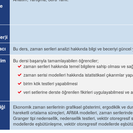
e
er)i
acı
Bu ders, zaman serileri analizi hakkında bilgi ve beceriyi günc
tim
Bu dersi başarıyla tamamlayabilen öğrenciler;
zaman serileri hakkında temel bilgilere sahip olması ve sağl
zaman serisi modelleri hakkında istatistiksel çıkarımlar ya
birim kök testleri yapabilmesi
veri setlerine derste öğrenilen fikirleri uygulayabilmesi ve
iği
Ekonomik zaman serilerinin grafiksel gösterimi, ergodiklik ve dur
hareketli ortalama süreçleri, ARMA modelleri, zaman serilerinde 
Granger tipi nedensellik, nedensellik testleri, vektör otoregresif
modellerde eşbütünleşme, vektör otoregresif modellerde eşbüt