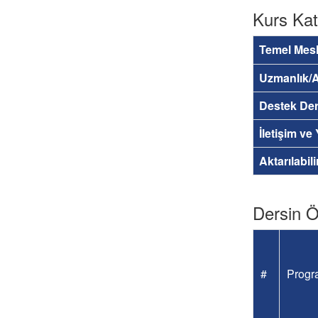
Kurs Kat
Temel Mesl
Uzmanlık/A
Destek Der
İletişim ve
Aktarılabil
Dersin Öğ
#
Progra