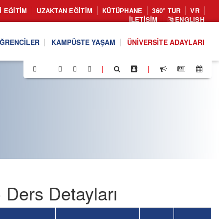
I EĞITIM
UZAKTAN EĞITIM
KÜTÜPHANE
360° TUR
VR
İLETIŞIM
ENGLISH
ĞRENCILER
KAMPÜSTE YAŞAM
ÜNIVERSITE ADAYLARI
|
|
 Ders Detayları