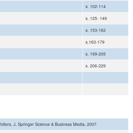
s. 102-114
s. 125- 149
s. 153-162
s.163-179
s. 199-205
s. 206-229
Wolters, J, Springer Science & Business Media, 2007.