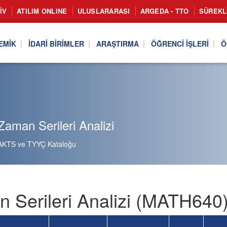
IV
ATILIM ONLINE
ULUSLARARASI
ARGEDA - TTO
SÜREKL
EMIK
İDARI BIRIMLER
ARAŞTIRMA
ÖĞRENCI İŞLERI
Ö
aman Serileri Analizi
AKTS ve TYYÇ Kataloğu
 Serileri Analizi (MATH640)