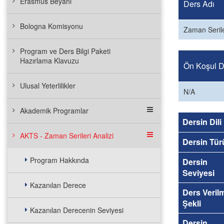
Erasmus Beyanı
Ders Adı
Bologna Komisyonu
Zaman Serile
Program ve Ders Bilgi Paketi
Hazırlama Klavuzu
Ön Koşul De
Ulusal Yeterlilikler
N/A
Akademik Programlar
Dersin Dili
AKTS - Zaman Serileri Analizi
Dersin Tür
Program Hakkında
Dersin
Seviyesi
Kazanılan Derece
Ders Veril
Şekli
Kazanılan Derecenin Seviyesi
Dersin