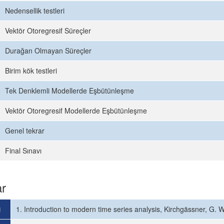
Nedensellik testleri
Vektör Otoregresif Süreçler
Durağan Olmayan Süreçler
Birim kök testleri
Tek Denklemli Modellerde Eşbütünleşme
Vektör Otoregresif Modellerde Eşbütünleşme
Genel tekrar
Final Sınavı
ar
ı
1. Introduction to modern time series analysis, Kirchgässner, G. 