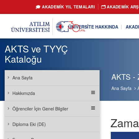
🎓 AKADEMİK YIL TEMALARI
🗂️ AKADEMIK ARŞ
ÜNIVERSITE HAKKINDA
AKAD
AKTS ve TYYÇ
Kataloğu
AKTS - Z
Ana Sayfa
Ana Sayfa
Hakkımızda
Öğrenciler İçin Genel Bilgiler
Zaman
Diploma Eki (DE)