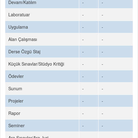
Devam/Katılım
-
-
Laboratuar
-
-
Uygulama
-
-
Alan Çalışması
-
-
Derse Özgü Staj
-
-
Küçük Sınavlar/Stüdyo Kritiği
-
-
Ödevler
-
-
Sunum
-
-
Projeler
-
-
Rapor
-
-
Seminer
-
-
Ara Sınavlar/Ara Juri
-
-