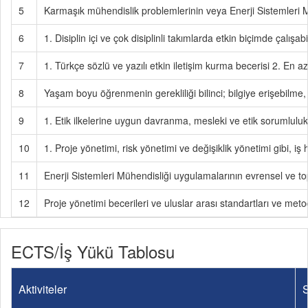
5
Karmaşık mühendislik problemlerinin veya Enerji Sistemleri M
6
1. Disiplin içi ve çok disiplinli takımlarda etkin biçimde çalışa
7
1. Türkçe sözlü ve yazılı etkin iletişim kurma becerisi 2. En a
8
Yaşam boyu öğrenmenin gerekliliği bilinci; bilgiye erişebilme, 
9
1. Etik ilkelerine uygun davranma, mesleki ve etik sorumluluk 
10
1. Proje yönetimi, risk yönetimi ve değişiklik yönetimi gibi, iş
11
Enerji Sistemleri Mühendisliği uygulamalarının evrensel ve to
12
Proje yönetimi becerileri ve uluslar arası standartları ve metod
ECTS/İş Yükü Tablosu
Aktiviteler
S