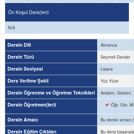
Ön Koşul Ders(ler)i
N/A
Dersin Dili
Almanca
Dersin Türü
Seçmeli Dersler
Dersin Seviyesi
Lisans
Ders Verilme Şekli
Yüz Yüze
Dersin Öğrenme ve Öğretme Teknikleri
Anlatım, Gösteri,
Dersin Öğretmen(ler)i
Öğr. Gör. M
Dersin Amacı
Bu dersin amacı öğ
Dersin Eğitim Çıktıları
Bu dersi başarıyl