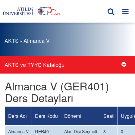
AKTS - Almanca V
AKTS ve TYYÇ Kataloğu
Almanca V (GER401)
Ders Detayları
Ders Adı
Ders Kodu
Dönemi
Saati
Uygul
Almanca V
GER401
Alan Dışı Seçmeli
3
0