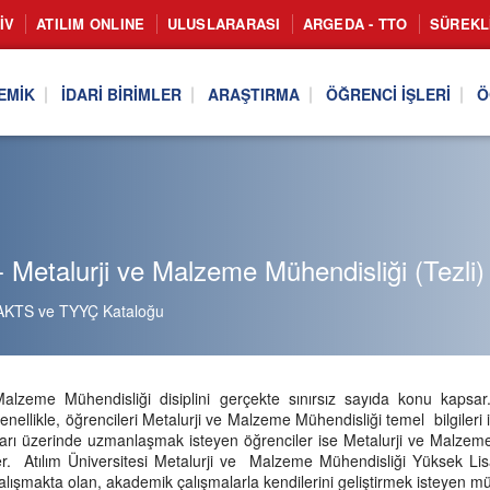
IV
ATILIM ONLINE
ULUSLARARASI
ARGEDA - TTO
SÜREKL
EMIK
İDARI BIRIMLER
ARAŞTIRMA
ÖĞRENCI İŞLERI
Ö
 Metalurji ve Malzeme Mühendisliği (Tezli)
AKTS ve TYYÇ Kataloğu
Malzeme Mühendisliği disiplini gerçekte sınırsız sayıda konu kaps
genellikle, öğrencileri Metalurji ve Malzeme Mühendisliği temel bilgileri
nları üzerinde uzmanlaşmak isteyen öğrenciler ise Metalurji ve Malzeme
ler. Atılım Üniversitesi Metalurji ve Malzeme Mühendisliği Yüksek L
alışmakta olan, akademik çalışmalarla kendilerini geliştirmek isteyen m