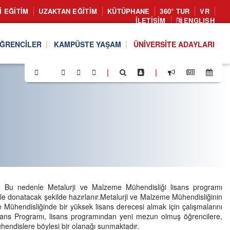
I EĞITIM
UZAKTAN EĞITIM
KÜTÜPHANE
360° TUR
VR
İLETIŞIM
ENGLISH
ĞRENCILER
KAMPÜSTE YAŞAM
ÜNIVERSITE ADAYLARI
|
|
ar. Bu nedenle Metalurji ve Malzeme Mühendisliği lisans programı
 ile donatacak şekilde hazırlanır.Metalurji ve Malzeme Mühendisliğinin
 Mühendisliğinde bir yüksek lisans derecesi almak için çalışmalarını
isans Programı, lisans programından yeni mezun olmuş öğrencilere,
ühendislere böylesi bir olanağı sunmaktadır.