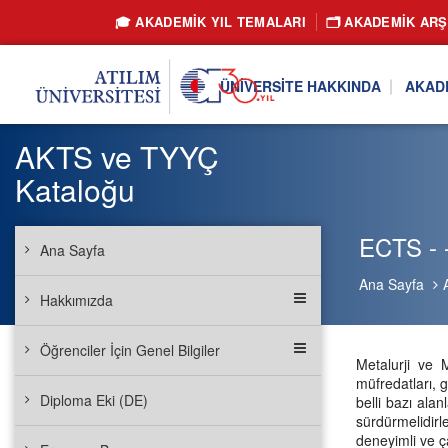
🎓 AKADEMİK YIL TEMALARI
🗂️ AKADEMIK ARŞ
ÜNIVERSITE HAKKINDA
AKAD
AKTS ve TYYÇ
Kataloğu
ECTS - -
Ana Sayfa
Ana Sayfa
Hakkımızda
Öğrenciler İçin Genel Bilgiler
Metalurji ve 
müfredatları, 
Diploma Eki (DE)
belli bazı ala
sürdürmelidir
deneyimli ve ç