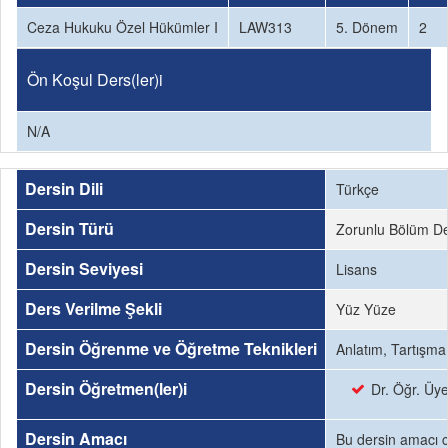
Ceza Hukuku Özel Hükümler I
LAW313
5. Dönem
2
Ön Koşul Ders(ler)i
N/A
Dersin Dili
Türkçe
Dersin Türü
Zorunlu Bölüm De
Dersin Seviyesi
Lisans
Ders Verilme Şekli
Yüz Yüze
Dersin Öğrenme ve Öğretme Teknikleri
Anlatım, Tartışma
Dersin Öğretmen(ler)i
Dr. Öğr. Ü
Dersin Amacı
Bu dersin amacı ce