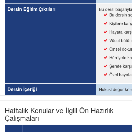
Dersin Eğitim Çıktıları
Bu dersi başarıyl
Bu dersin s
Kişilere kar
Hayata karşı
Vücut bütünl
Cinsel dokun
Hürriyete ka
Şerefe karşı
Özel hayata 
Dersin İçeriği
Hukuki değer krit
Haftalık Konular ve İlgili Ön Hazırlık
Çalışmaları