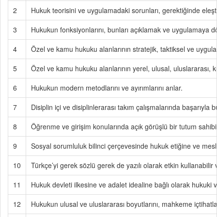
2
Hukuk teorisini ve uygulamadaki sorunları, gerektiğinde eleştir
3
Hukukun fonksiyonlarını, bunları açıklamak ve uygulamaya dö
4
Özel ve kamu hukuku alanlarının stratejik, taktiksel ve uygula
5
Özel ve kamu hukuku alanlarının yerel, ulusal, uluslararası, kü
6
Hukukun modern metodlarını ve ayırımlarını anlar.
7
Disiplin içi ve disiplinlerarası takım çalışmalarında başarıyla bu
8
Öğrenme ve girişim konularında açık görüşlü bir tutum sahibi 
9
Sosyal sorumluluk bilinci çerçevesinde hukuk etiğine ve mesle
10
Türkçe’yi gerek sözlü gerek de yazılı olarak etkin kullanabilir ve
11
Hukuk devleti ilkesine ve adalet idealine bağlı olarak hukuki v
12
Hukukun ulusal ve uluslararası boyutlarını, mahkeme içtihatla