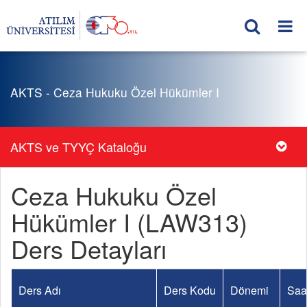
AKTS - Ceza Hukuku Özel Hükümler I
AKTS ve TYYÇ Kataloğu
Ceza Hukuku Özel
Hükümler I (LAW313)
Ders Detayları
Ders Adı
Ders Kodu
Dönemi
Saa