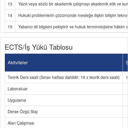
13
Yazılı veya sözlü bir akademik çalışmayı akademik etik ve kur
14
Hukuki problemlerin çözümünde mesleğe ilişkin bilişim teknoloji
15
Yabancı dil bilgisini pekiştirir ve hukuk terminolojisine hâkim o
ECTS/İş Yükü Tablosu
Aktiviteler
S
Teorik Ders saati (Sınav haftası dahildir: 16 x teorik ders saati)
1
Laboratuar
Uygulama
Derse Özgü Staj
Alan Çalışması