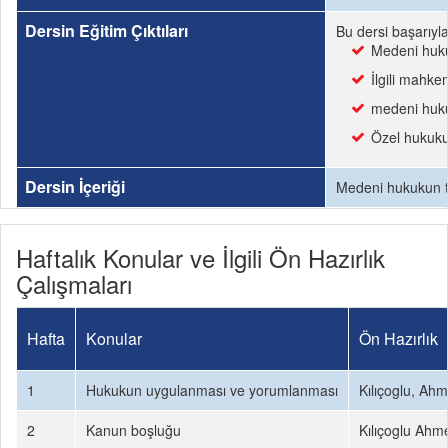
Dersin Eğitim Çıktıları
Bu dersi başarıyl
Medeni hukuk
İlgili mahkem
medeni hukuk
Özel hukukun
Dersin İçeriği
Medeni hukukun teme
Haftalık Konular ve İlgili Ön Hazırlık
Çalışmaları
Hafta
Konular
Ön Hazırlık
1
Hukukun uygulanması ve yorumlanması
Kılıçoglu, Ah
2
Kanun boşluğu
Kılıçoglu Ahm