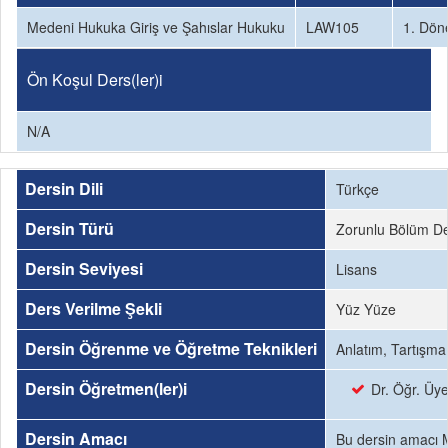
Medeni Hukuka Giriş ve Şahıslar Hukuku
LAW105
1. Dö
Ön Koşul Ders(ler)i
N/A
Dersin Dili
Türkçe
Dersin Türü
Zorunlu Bölüm De
Dersin Seviyesi
Lisans
Ders Verilme Şekli
Yüz Yüze
Dersin Öğrenme ve Öğretme Teknikleri
Anlatım, Tartışma
Dersin Öğretmen(ler)i
Dr. Öğr. Üy
Dersin Amacı
Bu dersin amacı Me