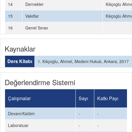
14
Dernekler
Kılıçoglu Ahm
15
Vakıflar
Kılıçoglu Ahm
16
Genel Sınav
Kaynaklar
Ders Kitabı
1. Kılıçoglu, Ahmet, Medeni Hukuk, Ankara, 2017
Değerlendirme Sistemi
Çalışmalar
Sayı
Katkı Payı
Devam/Katılım
-
-
Laboratuar
-
-