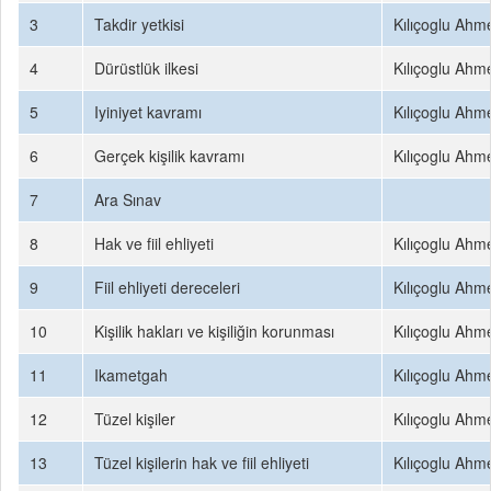
3
Takdir yetkisi
Kılıçoglu Ahm
4
Dürüstlük ilkesi
Kılıçoglu Ahm
5
Iyiniyet kavramı
Kılıçoglu Ahm
6
Gerçek kişilik kavramı
Kılıçoglu Ahm
7
Ara Sınav
8
Hak ve fiil ehliyeti
Kılıçoglu Ahm
9
Fiil ehliyeti dereceleri
Kılıçoglu Ahm
10
Kişilik hakları ve kişiliğin korunması
Kılıçoglu Ahm
11
Ikametgah
Kılıçoglu Ahm
12
Tüzel kişiler
Kılıçoglu Ahm
13
Tüzel kişilerin hak ve fiil ehliyeti
Kılıçoglu Ahm