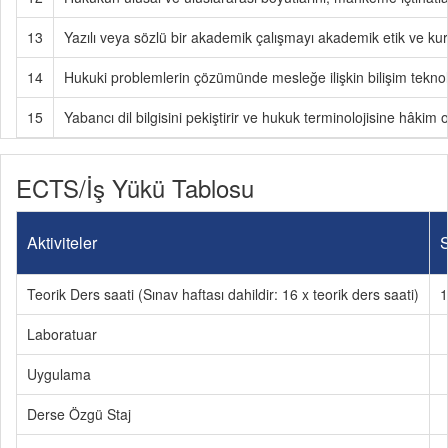
13
Yazılı veya sözlü bir akademik çalışmayı akademik etik ve kur
14
Hukuki problemlerin çözümünde mesleğe ilişkin bilişim teknoloji
15
Yabancı dil bilgisini pekiştirir ve hukuk terminolojisine hâkim o
ECTS/İş Yükü Tablosu
Aktiviteler
S
Teorik Ders saati (Sınav haftası dahildir: 16 x teorik ders saati)
1
Laboratuar
Uygulama
Derse Özgü Staj