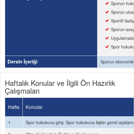
Sporun hukuk
Sporun ulus
Sportif faal
Sporun sosyo
Uygulamada k
Spor hukuku
Dersin İçeriği
Sporun ekonomik v
Haftalık Konular ve İlgili Ön Hazırlık
Çalışmaları
Hafta
Konular
1
Spor hukukuna giriş: Spor hukukuna ilişkin genel açıklamala