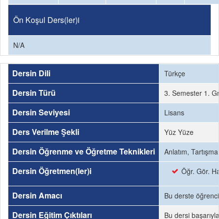
Ön Koşul Ders(ler)i
N/A
Dersin Dili
Türkçe
Dersin Türü
3. Semester 1. G
Dersin Seviyesi
Lisans
Ders Verilme Şekli
Yüz Yüze
Dersin Öğrenme ve Öğretme Teknikleri
Anlatım, Tartışm
Dersin Öğretmen(ler)i
Öğr. Gör. H
Dersin Amacı
Bu derste öğrenci
Dersin Eğitim Çıktıları
Bu dersi başarıyl