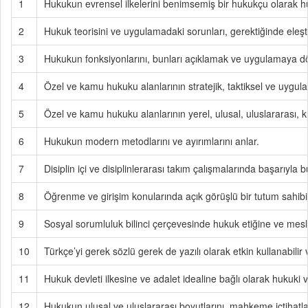
1
Hukukun evrensel ilkelerini benimsemiş bir hukukçu olarak huk
2
Hukuk teorisini ve uygulamadaki sorunları, gerektiğinde eleştir
3
Hukukun fonksiyonlarını, bunları açıklamak ve uygulamaya dö
4
Özel ve kamu hukuku alanlarının stratejik, taktiksel ve uygula
5
Özel ve kamu hukuku alanlarının yerel, ulusal, uluslararası, kü
6
Hukukun modern metodlarını ve ayırımlarını anlar.
7
Disiplin içi ve disiplinlerarası takım çalışmalarında başarıyla bu
8
Öğrenme ve girişim konularında açık görüşlü bir tutum sahibi 
9
Sosyal sorumluluk bilinci çerçevesinde hukuk etiğine ve mesle
10
Türkçe’yi gerek sözlü gerek de yazılı olarak etkin kullanabilir ve
11
Hukuk devleti ilkesine ve adalet idealine bağlı olarak hukuki v
12
Hukukun ulusal ve uluslararası boyutlarını, mahkeme içtihatla