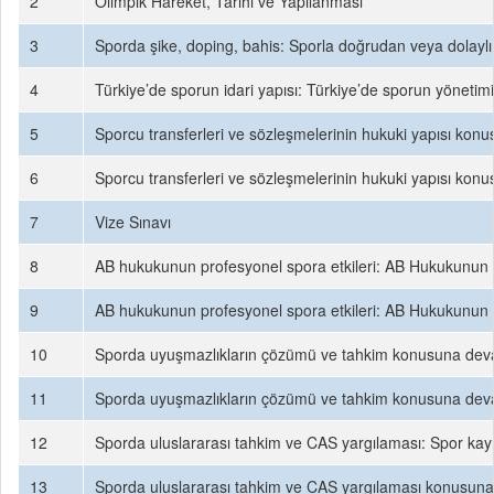
2
Olimpik Hareket, Tarihi ve Yapılanması
3
Sporda şike, doping, bahis: Sporla doğrudan veya dolaylı o
4
Türkiye’de sporun idari yapısı: Türkiye’de sporun yönetimi
5
Sporcu transferleri ve sözleşmelerinin hukuki yapısı konu
6
Sporcu transferleri ve sözleşmelerinin hukuki yapısı konu
7
Vize Sınavı
8
AB hukukunun profesyonel spora etkileri: AB Hukukunun sp
9
AB hukukunun profesyonel spora etkileri: AB Hukukunun sp
10
Sporda uyuşmazlıkların çözümü ve tahkim konusuna deva
11
Sporda uyuşmazlıkların çözümü ve tahkim konusuna deva
12
Sporda uluslararası tahkim ve CAS yargılaması: Spor kaynak
13
Sporda uluslararası tahkim ve CAS yargılaması konusuna 