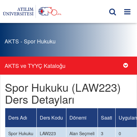
AKTS - Spor Hukuku
AKTS ve TYYÇ Kataloğu
Spor Hukuku (LAW223)
Ders Detayları
Ders Adı
Ders Kodu
Dönemi
Saati
Uygulam
Spor Hukuku
LAW223
Alan Seçmeli
3
0