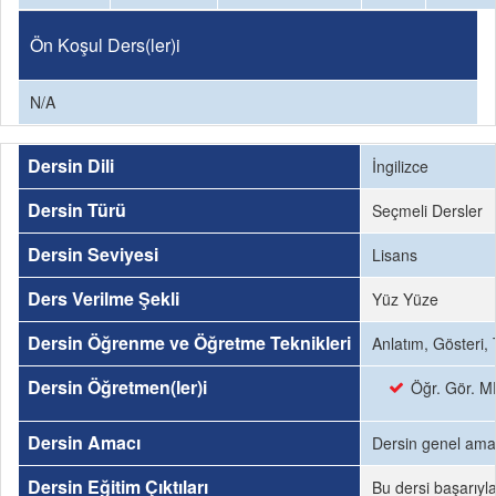
Ön Koşul Ders(ler)i
N/A
Dersin Dili
İngilizce
Dersin Türü
Seçmeli Dersler
Dersin Seviyesi
Lisans
Ders Verilme Şekli
Yüz Yüze
Dersin Öğrenme ve Öğretme Teknikleri
Anlatım, Gösteri
Dersin Öğretmen(ler)i
Öğr. Gör. M
Dersin Amacı
Dersin genel amacı
Dersin Eğitim Çıktıları
Bu dersi başarıyl