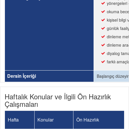
yönergeleri 
okuma beceri
kişisel bilgi
günlük faali
dinleme met
dinleme arac
diyalog tama
farklı amaçl
Dersin İçeriği
Başlangıç düzeyinde
Haftalık Konular ve İlgili Ön Hazırlık
Çalışmaları
Hafta
Konular
Ön Hazırlık