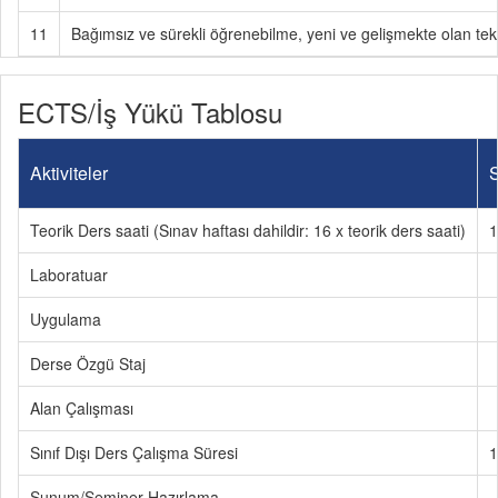
11
Bağımsız ve sürekli öğrenebilme, yeni ve gelişmekte olan tek
ECTS/İş Yükü Tablosu
Aktiviteler
S
Teorik Ders saati (Sınav haftası dahildir: 16 x teorik ders saati)
1
Laboratuar
Uygulama
Derse Özgü Staj
Alan Çalışması
Sınıf Dışı Ders Çalışma Süresi
1
Sunum/Seminer Hazırlama