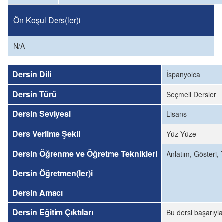
Ön Koşul Ders(ler)i
N/A
Dersin Dili
İspanyolca
Dersin Türü
Seçmeli Dersler
Dersin Seviyesi
Lisans
Ders Verilme Şekli
Yüz Yüze
Dersin Öğrenme ve Öğretme Teknikleri
Anlatım, Gösteri,
Dersin Öğretmen(ler)i
Dersin Amacı
Dersin Eğitim Çıktıları
Bu dersi başarıyl