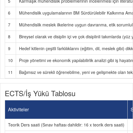
5
Karmaşık mühendislik problemlerinin incelenmesi için literat
6
Mühendislik uygulamalarının BM Sürdürülebilir Kalkınma Amaçl
7
Mühendislik meslek ilkelerine uygun davranma, etik sorumluluk
8
Bireysel olarak ve disiplin içi ve çok disiplinli takımlarda (y
9
Hedef kitlenin çeşitli farklılıklarını (eğitim, dil, meslek gibi) d
10
Proje yönetimi ve ekonomik yapılabilirlik analizi gibi iş hayatın
11
Bağımsız ve sürekli öğrenebilme, yeni ve gelişmekte olan tek
ECTS/İş Yükü Tablosu
Aktiviteler
S
Teorik Ders saati (Sınav haftası dahildir: 16 x teorik ders saati)