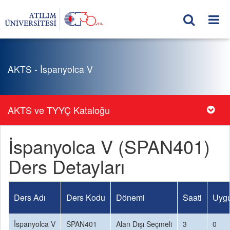
AKTS - İspanyolca V
AKTS ve TYYÇ Kataloğu
İspanyolca V (SPAN401)
Ders Detayları
Ders Adı
Ders Kodu
Dönemi
Saati
Uygu
İspanyolca V
SPAN401
Alan Dışı Seçmeli
3
0