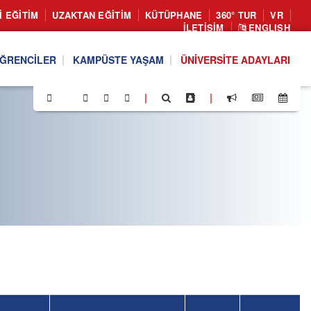
I EĞITIM
UZAKTAN EĞITIM
KÜTÜPHANE
360° TUR
VR
İLETIŞIM
ENGLISH
ĞRENCILER
KAMPÜSTE YAŞAM
ÜNIVERSITE ADAYLARI
|
|