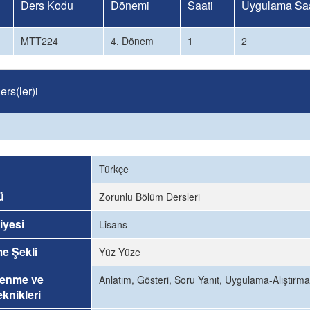
Ders Kodu
Dönemi
Saati
Uygulama Saa
MTT224
4. Dönem
1
2
rs(ler)i
Türkçe
ü
Zorunlu Bölüm Dersleri
iyesi
Lisans
me Şekli
Yüz Yüze
renme ve
Anlatım, Gösteri, Soru Yanıt, Uygulama-Alıştırma
knikleri