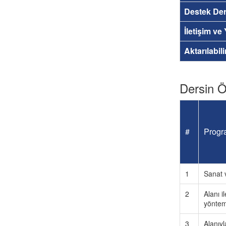
Destek Der
İletişim ve
Aktarılabil
Dersin Öğ
#
Progra
1
Sanat v
2
Alanı i
yöntem 
3
Alanıyla