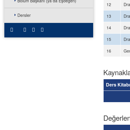
Bölüm Başkanı (ya da Eşdeğeri)
12
Dra
Dersler
13
Dra
14
Dra
15
Dra
16
Gen
Kaynakl
Ders Kitab
Değerlen