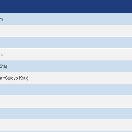
ım
sı
Staj
ar/Stüdyo Kritiği