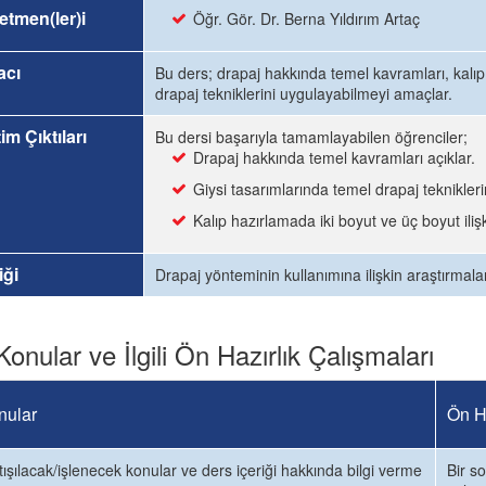
etmen(ler)i
Öğr. Gör. Dr. Berna Yıldırım Artaç
acı
Bu ders; drapaj hakkında temel kavramları, kalıp 
drapaj tekniklerini uygulayabilmeyi amaçlar.
im Çıktıları
Bu dersi başarıyla tamamlayabilen öğrenciler;
Drapaj hakkında temel kavramları açıklar.
Giysi tasarımlarında temel drapaj teknikleri
Kalıp hazırlamada iki boyut ve üç boyut ilişki
iği
Drapaj yönteminin kullanımına ilişkin araştırmal
Konular ve İlgili Ön Hazırlık Çalışmaları
nular
Ön Ha
tışılacak/işlenecek konular ve ders içeriği hakkında bilgi verme
Bir so