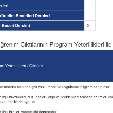
sleri
 Yönetim Becerileri Dersleri
ir Beceri Dersleri
X
renim Çıktılarının Program Yeterlilikleri ile İ
m Yeterlilikleri / Çıktıları
e tasarım alanında çok yönlü teorik ve uygulamalı bilgilere sahip olur.
le ilgili kavramları, düşünceleri, olgu ve problemleri araştırır, betimler, ço
ve tekniklerle uygular.
 ilgili bilgileri yaratıcılığa dönüştürür.