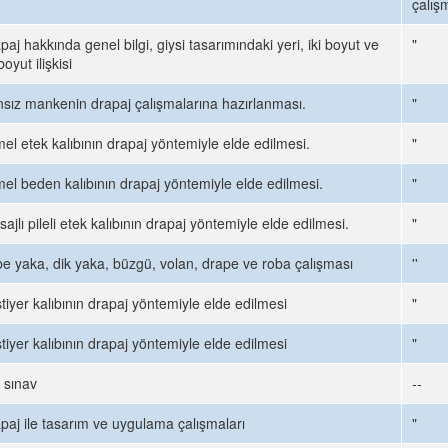
çalışm
paj hakkında genel bilgi, giysi tasarımındaki yeri, iki boyut ve
"
boyut ilişkisi
sız mankenin drapaj çalışmalarına hazırlanması.
"
el etek kalıbının drapaj yöntemiyle elde edilmesi.
"
el beden kalıbının drapaj yöntemiyle elde edilmesi.
"
sajlı pileli etek kalıbının drapaj yöntemiyle elde edilmesi.
"
e yaka, dik yaka, büzgü, volan, drape ve roba çalışması
''
tiyer kalıbının drapaj yöntemiyle elde edilmesi
"
tiyer kalıbının drapaj yöntemiyle elde edilmesi
"
 sınav
--
paj ile tasarım ve uygulama çalışmaları
"