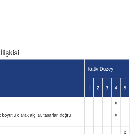
lişkisi
Katkı Düzeyi
1
2
3
4
5
X
k boyutlu olarak algılar, tasarlar, doğru
X
X