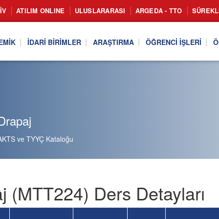
IV
ATILIM ONLINE
ULUSLARARASI
ARGEDA - TTO
SÜREKL
EMIK
İDARI BIRIMLER
ARAŞTIRMA
ÖĞRENCI İŞLERI
Ö
Drapaj
AKTS ve TYYÇ Kataloğu
j (MTT224) Ders Detayları