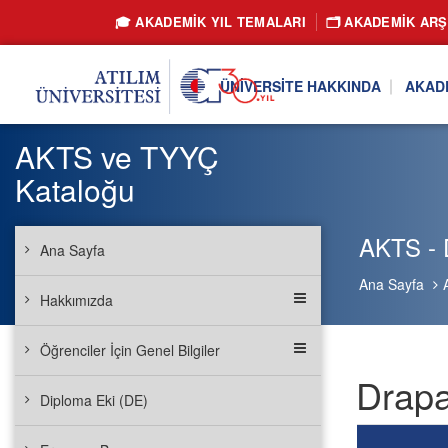
🎓 AKADEMİK YIL TEMALARI
🗂️ AKADEMIK ARŞ
ÜNIVERSITE HAKKINDA
AKAD
AKTS ve TYYÇ
Kataloğu
AKTS - 
Ana Sayfa
Ana Sayfa
Hakkımızda
Öğrenciler İçin Genel Bilgiler
Drapa
Diploma Eki (DE)