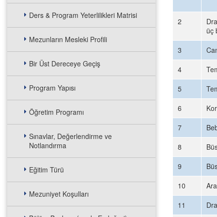
Ders & Program Yeterlilikleri Matrisi
2
Dra
üç 
Mezunların Mesleki Profili
3
Can
Bir Üst Dereceye Geçiş
4
Tem
Program Yapısı
5
Tem
6
Kor
Öğretim Programı
7
Beb
Sınavlar, Değerlendirme ve
Notlandırma
8
Büs
9
Büs
Eğitim Türü
10
Ara
Mezuniyet Koşulları
11
Dra