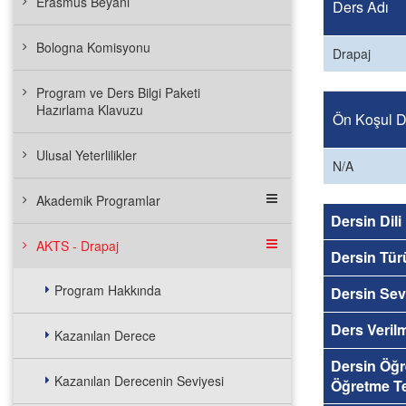
Erasmus Beyanı
Ders Adı
Bologna Komisyonu
Drapaj
Program ve Ders Bilgi Paketi
Hazırlama Klavuzu
Ön Koşul De
Ulusal Yeterlilikler
N/A
Akademik Programlar
Dersin Dili
AKTS - Drapaj
Dersin Tür
Program Hakkında
Dersin Sev
Ders Veril
Kazanılan Derece
Dersin Öğ
Kazanılan Derecenin Seviyesi
Öğretme Te