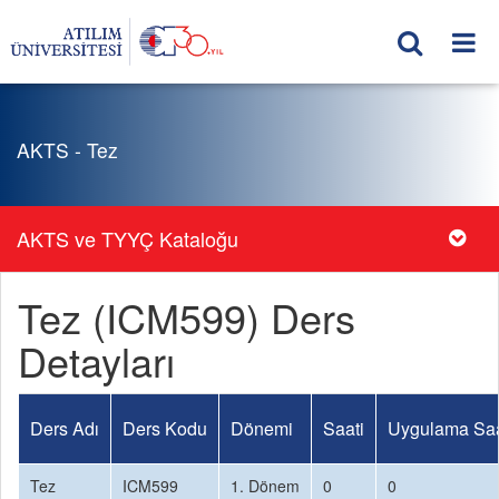
AKTS - Tez
AKTS ve TYYÇ Kataloğu
Tez (ICM599) Ders
Detayları
Ders Adı
Ders Kodu
Dönemi
Saati
Uygulama Saa
Tez
ICM599
1. Dönem
0
0