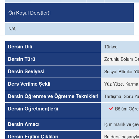
Ön Koşul Ders(ler)i
N/A
Dersin Dili
Türkçe
Dersin Türü
Zorunlu Bölüm De
Dersin Seviyesi
Sosyal Bilimler Y
Ders Verilme Şekli
Yüz Yüze, Karma
Dersin Öğrenme ve Öğretme Teknikleri
Tartışma, Soru Ya
Dersin Öğretmen(ler)i
Bölüm Öğre
Dersin Amacı
İç mimarlık ve çev
Dersin Eğitim Çıktıları
Bu dersi başarıyl