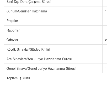
Sınıf Dışı Ders Çalışma Süresi
1
Sunum/Seminer Hazırlama
1
Projeler
Raporlar
Ödevler
2
Küçük Sınavlar/Stüdyo Kritiği
Ara Sınavlara/Ara Juriye Hazırlanma Süresi
Genel Sınava/Genel Juriye Hazırlanma Süresi
1
Toplam İş Yükü