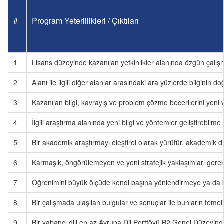
#
Program Yeterlilikleri / Çıktıları
1
Lisans düzeyinde kazanılan yetkinlikler alanında özgün çalışma
2
Alanı ile ilgili diğer alanlar arasındaki ara yüzlerde bilginin d
3
Kazanılan bilgi, kavrayış ve problem çözme becerilerini yeni ve a
4
İlgili araştırma alanında yeni bilgi ve yöntemler geliştirebilm
5
Bir akademik araştırmayı eleştirel olarak yürütür, akademik diy
6
Karmaşık, öngörülemeyen ve yeni stratejik yaklaşımları gerek
7
Öğrenimini büyük ölçüde kendi başına yönlendirmeye ya da b
8
Bir çalışmada ulaşılan bulgular ve sonuçlar ile bunların temel
9
Bir yabancı dili en az Avrupa Dil Portföyü B2 Genel Düzeyinde ku