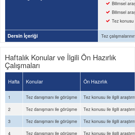
Bilimsel ara
Bilimsel ar
Tez konusu i
Dersin İçeriği
Tez çalışmalarının
Haftalık Konular ve İlgili Ön Hazırlık
Çalışmaları
Hafta
Konular
Ön Hazırlık
1
Tez danışmanı ile görüşme
Tez konusu ile ilgili araşt
2
Tez danışmanı ile görüşme
Tez konusu ile ilgili araşt
3
Tez danışmanı ile görüşme
Tez konusu ile ilgili araşt
4
Tez danışmanı ile görüşme
Tez konusu ile ilgili araşt