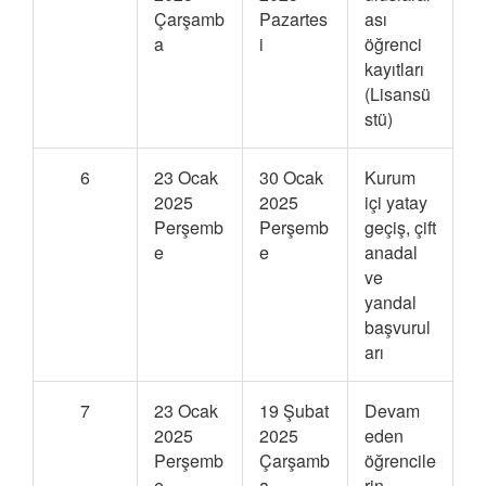
Çarşamb
Pazartes
ası
a
i
öğrenci
kayıtları
(Lisansü
stü)
6
23 Ocak
30 Ocak
Kurum
2025
2025
içi yatay
Perşemb
Perşemb
geçiş, çift
e
e
anadal
ve
yandal
başvurul
arı
7
23 Ocak
19 Şubat
Devam
2025
2025
eden
Perşemb
Çarşamb
öğrencile
e
a
rin