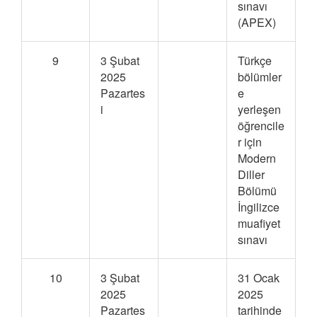
sınavı
(APEX)
9
3 Şubat
Türkçe
2025
bölümler
Pazartes
e
i
yerleşen
öğrencile
r için
Modern
Diller
Bölümü
İngilizce
muafiyet
sınavı
10
3 Şubat
31 Ocak
2025
2025
Pazartes
tarihinde