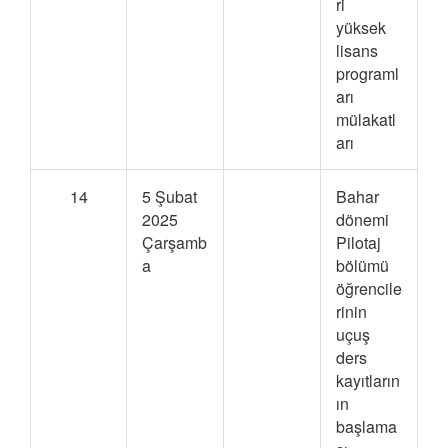
ri
yüksek
lisans
programl
arı
mülakatl
arı
14
5 Şubat
Bahar
2025
dönemi
Çarşamb
Pilotaj
a
bölümü
öğrencile
rinin
uçuş
ders
kayıtların
ın
başlama