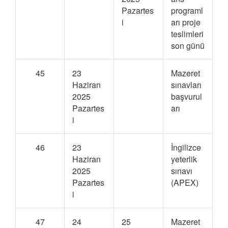
Pazartes
programl
i
arı proje
teslimleri
son günü
45
23
Mazeret
Haziran
sınavları
2025
başvurul
Pazartes
arı
i
46
23
İngilizce
Haziran
yeterlik
2025
sınavı
Pazartes
(APEX)
i
47
24
25
Mazeret