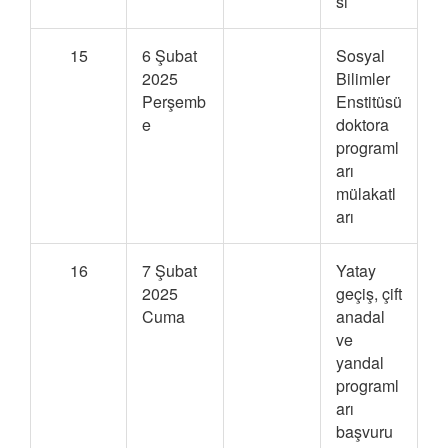
sı
15
6 Şubat
Sosyal
2025
Bilimler
Perşemb
Enstitüsü
e
doktora
programl
arı
mülakatl
arı
16
7 Şubat
Yatay
2025
geçiş, çift
Cuma
anadal
ve
yandal
programl
arı
başvuru