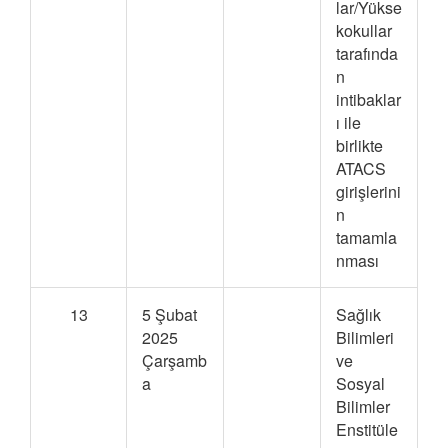
lar/Yükse
kokullar
tarafında
n
intibaklar
ı ile
birlikte
ATACS
girişlerini
n
tamamla
nması
13
5 Şubat
Sağlık
2025
Bilimleri
Çarşamb
ve
a
Sosyal
Bilimler
Enstitüle