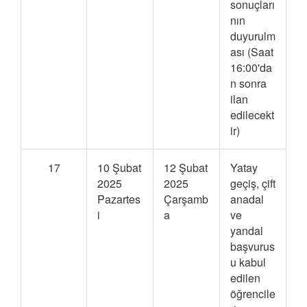
sonuçları
nın
duyurulm
ası (Saat
16:00'da
n sonra
ilan
edilecekt
ir)
17
10 Şubat
12 Şubat
Yatay
2025
2025
geçiş, çift
Pazartes
Çarşamb
anadal
i
a
ve
yandal
başvurus
u kabul
edilen
öğrencile