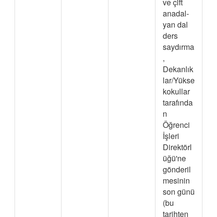
ve çift
anadal-
yan dal
ders
saydırma
,
Dekanlık
lar/Yükse
kokullar
tarafında
n
Öğrenci
İşleri
Direktörl
üğü'ne
gönderil
mesinin
son günü
(bu
tarihten