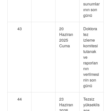
sunumlar
ının son
günü
43
20
Doktora
Haziran
tez
2025
izleme
Cuma
komitesi
tutanak
ve
raporları
nın
verilmesi
nin son
günü
44
23
Tezsiz
Haziran
yükseklis
2025
ans