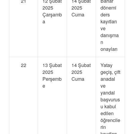
21
12 Şubat
14 Şubat
Bahar
2025
2025
dönemi
Çarşamb
Cuma
ders
a
kayıtları
ve
danışma
n
onayları
22
13 Şubat
14 Şubat
Yatay
2025
2025
geçiş, çift
Perşemb
Cuma
anadal
e
ve
yandal
başvurus
u kabul
edilen
öğrencile
rin
kayıtları