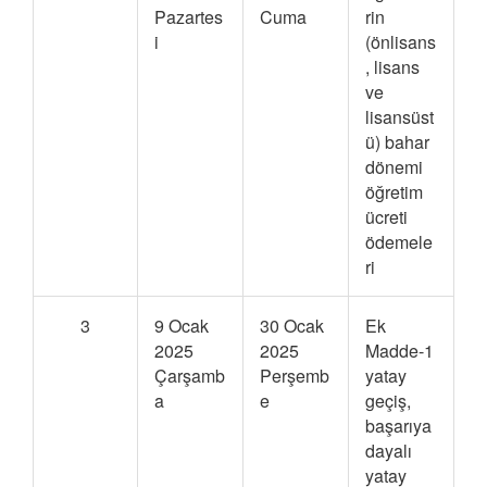
Pazartes
Cuma
rin
i
(önlisans
, lisans
ve
lisansüst
ü) bahar
dönemi
öğretim
ücreti
ödemele
ri
3
9 Ocak
30 Ocak
Ek
2025
2025
Madde-1
Çarşamb
Perşemb
yatay
a
e
geçiş,
başarıya
dayalı
yatay