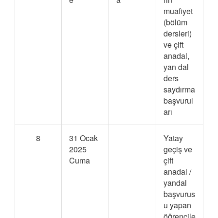
muafiyet
(bölüm
dersleri)
ve çift
anadal,
yan dal
ders
saydırma
başvurul
arı
8
31 Ocak
Yatay
2025
geçiş ve
Cuma
çift
anadal /
yandal
başvurus
u yapan
öğrencile