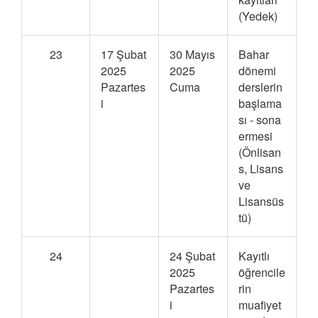
(Yedek)
23
17 Şubat
30 Mayıs
Bahar
2025
2025
dönemi
Pazartes
Cuma
derslerin
i
başlama
sı - sona
ermesi
(Önlisan
s, Lisans
ve
Lisansüs
tü)
24
24 Şubat
Kayıtlı
2025
öğrencile
Pazartes
rin
i
muafiyet