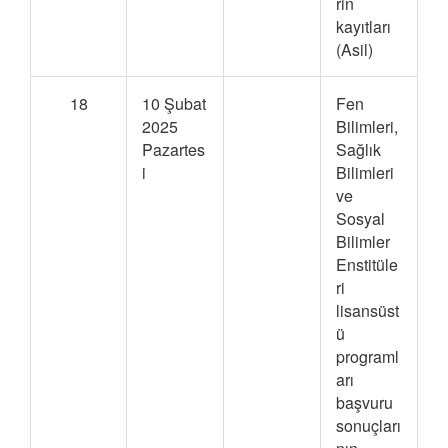
rin
kayıtları
(Asil)
18
10 Şubat
Fen
2025
Bilimleri,
Pazartes
Sağlık
i
Bilimleri
ve
Sosyal
Bilimler
Enstitüle
ri
lisansüst
ü
programl
arı
başvuru
sonuçları