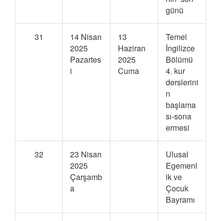
günü
31
14 Nisan
13
Temel
2025
Haziran
İngilizce
Pazartes
2025
Bölümü
i
Cuma
4. kur
derslerini
n
başlama
sı-sona
ermesi
32
23 Nisan
Ulusal
2025
Egemenl
Çarşamb
ik ve
a
Çocuk
Bayramı