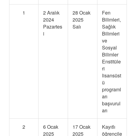
1
2 Aralık
28 Ocak
Fen
2024
2025
Bilimleri,
Pazartes
Salı
Sağlık
i
Bilimleri
ve
Sosyal
Bilimler
Enstitüle
ri
lisansüst
ü
programl
arı
başvurul
arı
2
6 Ocak
17 Ocak
Kayıtlı
2025
2025
öğrencile