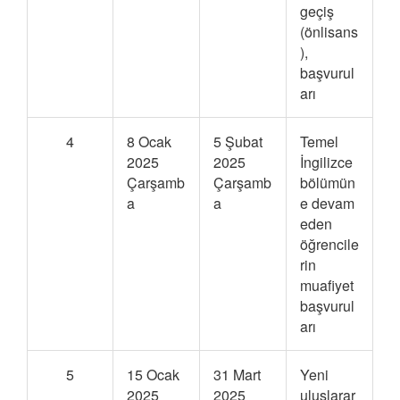
geçiş
(önlisans
),
başvurul
arı
4
8 Ocak
5 Şubat
Temel
2025
2025
İngilizce
Çarşamb
Çarşamb
bölümün
a
a
e devam
eden
öğrencile
rin
muafiyet
başvurul
arı
5
15 Ocak
31 Mart
Yeni
2025
2025
uluslarar