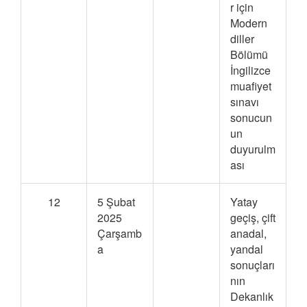
r için
Modern
diller
Bölümü
İngilizce
muafiyet
sınavı
sonucun
un
duyurulm
ası
12
5 Şubat
Yatay
2025
geçiş, çift
Çarşamb
anadal,
a
yandal
sonuçları
nın
Dekanlık