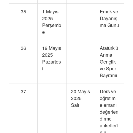
35
1 Mayıs
Emek ve
2025
Dayanış
Perşemb
ma Günü
e
36
19 Mayıs
Atatürk'ü
2025
Anma
Pazartes
Gençlik
i
ve Spor
Bayramı
37
20 Mayıs
Ders ve
2025
öğretim
Salı
elemanı
değerlen
dirme
anketleri
nin