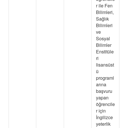
r ile Fen
Bilimleri,
Sağlık
Bilimleri
ve
Sosyal
Bilimler
Enstitüle
ri
lisansüst
ü
programl
arına
başvuru
yapan
öğrencile
r için
İngilizce
yeterlik