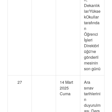
Dekanlık
lar/Yükse
kOkullar
tarafında
n
Öğrenci
İşleri
Direktörl
üğü'ne
gönderil
mesinin
son günü
27
14 Mart
Ara
2025
sınav
Cuma
tarihlerini
n
duyurulm
ası, Ders