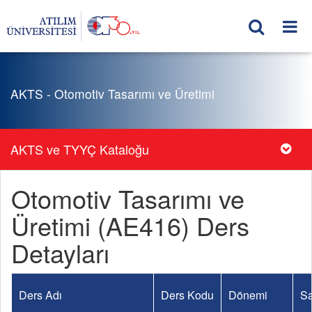
AKTS - Otomotiv Tasarımı ve Üretimi
AKTS ve TYYÇ Kataloğu
Otomotiv Tasarımı ve
Üretimi (AE416) Ders
Detayları
Ders Adı
Ders Kodu
Dönemi
Sa