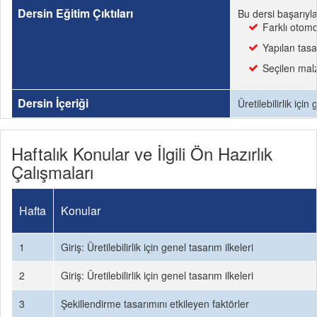
Dersin Eğitim Çıktıları
Bu dersi başarıyl
Farklı otomob
Yapılan tas
Seçilen malz
Dersin İçeriği
Üretilebilirlik iç
Haftalık Konular ve İlgili Ön Hazırlık
Çalışmaları
Hafta
Konular
1
Giriş: Üretilebilirlik için genel tasarım ilkeleri
2
Giriş: Üretilebilirlik için genel tasarım ilkeleri
3
Şekillendirme tasarımını etkileyen faktörler