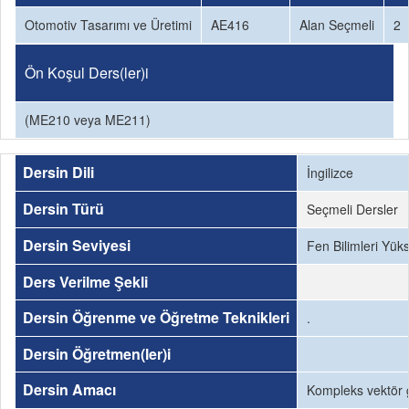
Otomotiv Tasarımı ve Üretimi
AE416
Alan Seçmeli
2
Ön Koşul Ders(ler)i
(ME210 veya ME211)
Dersin Dili
İngilizce
Dersin Türü
Seçmeli Dersler
Dersin Seviyesi
Fen Bilimleri Yük
Ders Verilme Şekli
Dersin Öğrenme ve Öğretme Teknikleri
.
Dersin Öğretmen(ler)i
Dersin Amacı
Kompleks vektör gö