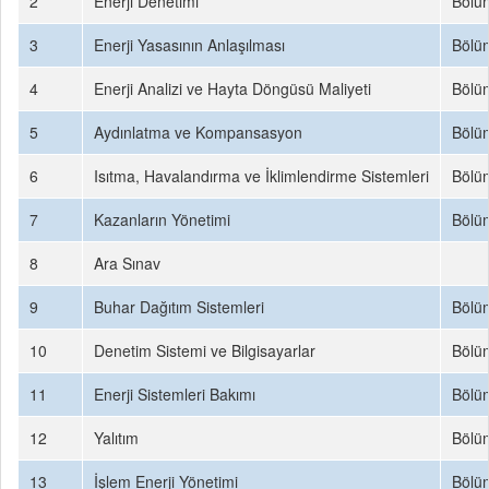
2
Enerji Denetimi
Bölü
3
Enerji Yasasının Anlaşılması
Bölü
4
Enerji Analizi ve Hayta Döngüsü Maliyeti
Bölü
5
Aydınlatma ve Kompansasyon
Bölü
6
Isıtma, Havalandırma ve İklimlendirme Sistemleri
Bölü
7
Kazanların Yönetimi
Bölü
8
Ara Sınav
9
Buhar Dağıtım Sistemleri
Bölü
10
Denetim Sistemi ve Bilgisayarlar
Bölü
11
Enerji Sistemleri Bakımı
Bölü
12
Yalıtım
Bölü
13
İşlem Enerji Yönetimi
Bölü