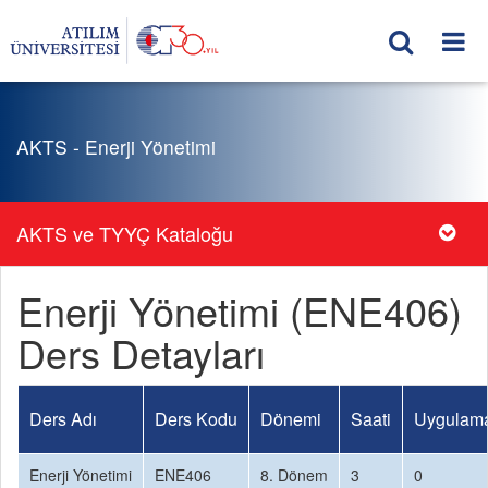
AKTS - Enerji Yönetimi
AKTS ve TYYÇ Kataloğu
Enerji Yönetimi (ENE406)
Ders Detayları
Ders Adı
Ders Kodu
Dönemi
Saati
Uygulama
Enerji Yönetimi
ENE406
8. Dönem
3
0