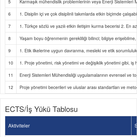
5
Karmaşık mühendislik problemlerinin veya Enerji Sistemleri M
6
1. Disiplin içi ve çok disiplinli takımlarda etkin biçimde çalışa
7
1. Türkçe sözlü ve yazılı etkin iletişim kurma becerisi 2. En a
8
Yaşam boyu öğrenmenin gerekliliği bilinci; bilgiye erişebilme, 
9
1. Etik ilkelerine uygun davranma, mesleki ve etik sorumluluk 
10
1. Proje yönetimi, risk yönetimi ve değişiklik yönetimi gibi, iş
11
Enerji Sistemleri Mühendisliği uygulamalarının evrensel ve to
12
Proje yönetimi becerileri ve uluslar arası standartları ve metod
ECTS/İş Yükü Tablosu
Aktiviteler
S