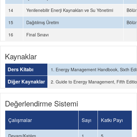
14
Yenilenebilir Enerji Kaynakları ve Su Yönetimi
Bölü
15
Dağıtılmış Üretim
Bölü
16
Final Sınavı
Kaynaklar
Ders Kitabı
1. Energy Management Handbook, Sixth Edit
Diğer Kaynaklar
2. Guide to Energy Management, Fifth Editi
Değerlendirme Sistemi
Çalışmalar
Sayı
Katkı Payı
Devam/Katılım
1
5