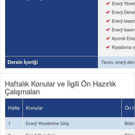
Enerji Yönet
Enerji Denet
Enerji tasarr
Enerji tasarr
Ayrıntılı En
Kıyaslama ve
Dersin İçeriği
Tanım, enerji dene
Haftalık Konular ve İlgili Ön Hazırlık
Çalışmaları
Hafta
Konular
Ön H
1
Enerji Yönetimine Giriş
Bölü