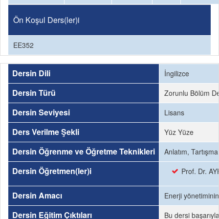
Ön Koşul Ders(ler)i
EE352
Dersin Dili
İngilizce
Dersin Türü
Zorunlu Bölüm De
Dersin Seviyesi
Lisans
Ders Verilme Şekli
Yüz Yüze
Dersin Öğrenme ve Öğretme Teknikleri
Anlatım, Tartışma
Dersin Öğretmen(ler)i
Prof. Dr. 
Dersin Amacı
Enerji yönetiminin
Dersin Eğitim Çıktıları
Bu dersi başarıyl