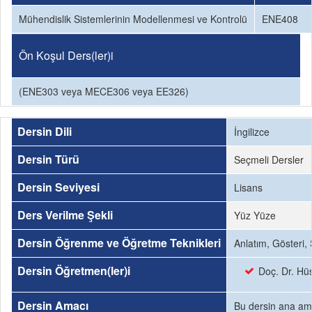
Mühendislik Sistemlerinin Modellenmesi ve Kontrolü
ENE408
Ön Koşul Ders(ler)i
(ENE303 veya MECE306 veya EE326)
Dersin Dili
İngilizce
Dersin Türü
Seçmeli Dersler
Dersin Seviyesi
Lisans
Ders Verilme Şekli
Yüz Yüze
Dersin Öğrenme ve Öğretme Teknikleri
Anlatım, Gösteri,
Dersin Öğretmen(ler)i
Doç. Dr. H
Dersin Amacı
Bu dersin ana amac