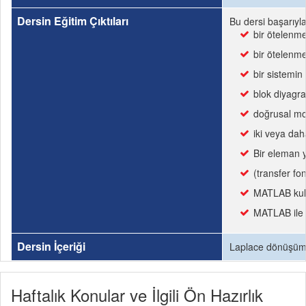
Dersin Eğitim Çıktıları
Bu dersi başarıyl
bir ötelenme
bir ötelenme
bir sistemin
blok diyagr
doğrusal mod
iki veya dah
Bir eleman y
(transfer fon
MATLAB kulla
MATLAB ile ge
Dersin İçeriği
Laplace dönüşüm yö
Haftalık Konular ve İlgili Ön Hazırlık