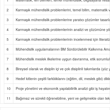
1
Matematik, fen bilimleri, temel mühendislik, bilgisayarla hesa
2
Karmaşık mühendislik problemlerini, temel bilim, matematik ve
3
Karmaşık mühendislik problemlerine yaratıcı çözümler tasarlama
4
Karmaşık mühendislik problemlerinin analizi ve çözümüne yöne
5
Karmaşık mühendislik problemlerinin incelenmesi için literat
6
Mühendislik uygulamalarının BM Sürdürülebilir Kalkınma Amaçl
7
Mühendislik meslek ilkelerine uygun davranma, etik sorumluluk
8
Bireysel olarak ve disiplin içi ve çok disiplinli takımlarda (y
9
Hedef kitlenin çeşitli farklılıklarını (eğitim, dil, meslek gibi) d
10
Proje yönetimi ve ekonomik yapılabilirlik analizi gibi iş hayatın
11
Bağımsız ve sürekli öğrenebilme, yeni ve gelişmekte olan tek