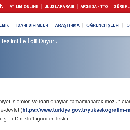
IV
ATILIM ONLINE
ULUSLARARASI
ARGEDA - TTO
SÜREKL
EMIK
İDARI BIRIMLER
ARAŞTIRMA
ÖĞRENCI İŞLERI
Ö
limi İle İlgili Duyuru
et işlemleri ve idari onayları tamamlanarak mezun olan
e-devlet (
https://www.turkiye.gov.tr/yuksekogretim-
i İşleri Direktörlüğünden teslim