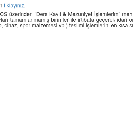
in
tıklayınız
.
ATACS üzerinden “Ders Kayıt & Mezuniyet İşlemlerim” m
ları tamamlanmamış birimler ile irtibata geçerek idari onay
, cihaz, spor malzemesi vb.) teslimi işlemlerini en kısa