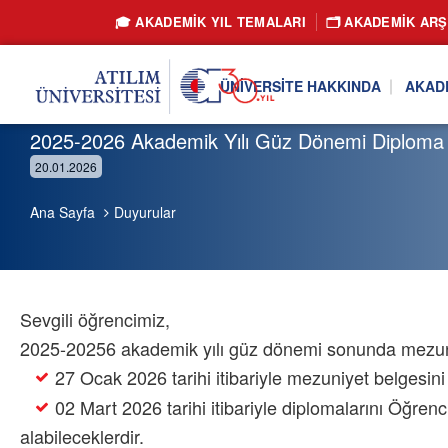
🎓 AKADEMİK YIL TEMALARI
🗂️ AKADEMIK ARŞ
ÜNIVERSITE HAKKINDA
AKAD
2025-2026 Akademik Yılı Güz Dönemi Diploma Tes
20.01.2026
Ana Sayfa
Duyurular
Sevgili öğrencimiz,
2025-20256 akademik yılı güz dönemi sonunda mezuniy
27 Ocak 2026 tarihi itibariyle mezuniyet belgesini 
02 Mart 2026 tarihi itibariyle diplomalarını Öğrenc
alabileceklerdir.