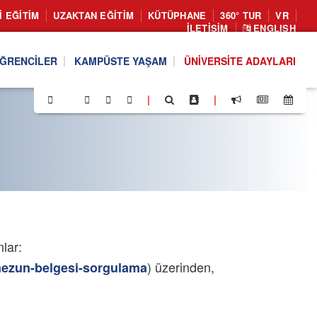
I EĞITIM
UZAKTAN EĞITIM
KÜTÜPHANE
360° TUR
VR
İLETIŞIM
ENGLISH
ĞRENCILER
KAMPÜSTE YAŞAM
ÜNIVERSITE ADAYLARI
|
|
lar:
) üzerinden,
mezun-belgesi-sorgulama