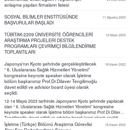
anlaşma yapılan firmaların listesi
SOSYAL BİLİMLER ENSTİTÜSÜNDE
11 Ağustos 2023
BAŞVURULAR BAŞLADI
TÜBİTAK-2209 ÜNİVERSİTE ÖĞRENCİLERİ
13 Nisan 2023
ARAŞTIRMA PROJELERİ DESTEK
PROGRAMLARI ÇEVRİMİÇİ BİLGİLENDİRME
TOPLANTILARI
Japonya'nın Kyoto şehrinde gerçekleştirilecek
18 Kasım 2022
“ 6. Uluslararası Sağlık Hizmetleri Yönetimi”
kongresine keynote speaker olarak İşletme
bölüm başkanımız Prof.Dr.Dilaver Tengilimoğlu
davet edildi ve advisior board üyesi olarak
seçildi.
12-14 Mayıs 2023 tarihinde Japonyanın Kyoto şehrinde yapılacak
olan “ 6. Uluslararası Sağlık Hizmetleri Yönetimi” kongresine
keynote speaker olarak İşletme bölüm başkanımız Prof.Dr.Dilaver
Tengilimoğlu davet edildi ve advisior board üyesi olarak seçildi.
İşletme (Türkçe) Bölümü Araştırma Görevlisi
16 Kasım 2022
Alımı Son Değerlendirme Sonucu