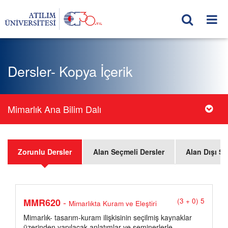
Dersler- Kopya İçerik
Mimarlık Ana Bilim Dalı
Zorunlu Dersler
Alan Seçmeli Dersler
Alan Dışı Se
-
MMR620
(3 + 0) 5
Mimarlıkta Kuram ve Eleştiri
Mimarlık- tasarım-kuram ilişkisinin seçilmiş kaynaklar
üzerinden yapılacak anlatımlar ve seminerlerle