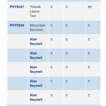
PHYS597
Yüksek
0
0
80
Lisans
Tezi
PHYS589
Mezuniyet
0
0
5
Semineri
Alan
0
0
5
Seçmeli
Alan
0
0
5
Seçmeli
Alan
0
0
5
Seçmeli
Alan
0
0
5
Seçmeli
Alan
0
0
5
Seçmeli