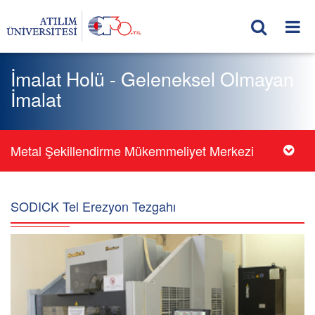
İmalat Holü - Geleneksel Olmayan
İmalat
Metal Şekillendirme Mükemmeliyet Merkezi
SODICK Tel Erezyon Tezgahı