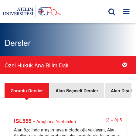
Dersler
Özel Hukuk Ana Bilim Dalı
Zorunlu Dersler
Alan Seçmeli Dersler
Alan Dışı Se
-
ISL555
(3 + 0) 5
Araştırma Yöntemleri
Alan özelinde araştırmaya metodolojik yaklaşım, Alan
özelinde araştırma problemi oluşturma/proje tasarlama: