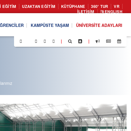
I EĞITIM
UZAKTAN EĞITIM
KÜTÜPHANE
360° TUR
VR
İLETIŞIM
ENGLISH
ĞRENCILER
KAMPÜSTE YAŞAM
ÜNIVERSITE ADAYLARI
|
|
larımız