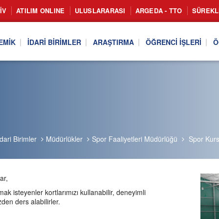
IV
ATILIM ONLINE
ULUSLARARASI
ARGEDA - TTO
SÜREKL
EMIK
İDARI BIRIMLER
ARAŞTIRMA
ÖĞRENCI İŞLERI
Ö
İdari Birimler
Müdürlükler
Spor Faaliyetleri Müdürlüğü
Spor Kurs
ar,
ak isteyenler kortlarımızı kullanabilir, deneyimli
den ders alabilirler.