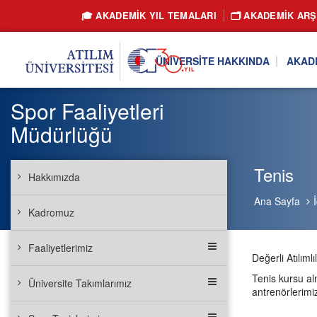
🎓 AKADEMİK YIL TEMALARI
🗂️ AKADEMIK ARŞ
ÜNIVERSITE HAKKINDA
AKAD
Spor Faaliyetleri
Müdürlüğü
Tenis
Hakkımızda
Ana Sayfa
Kadromuz
Faaliyetlerimiz
Değerli Atılımlıl
Tenis kursu alm
Üniversite Takımlarımız
antrenörlerimiz