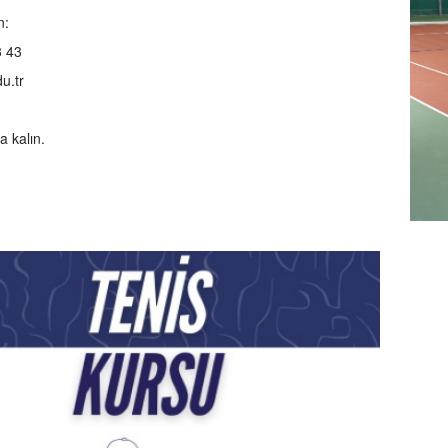
n:
3 43
u.tr
a kalın.