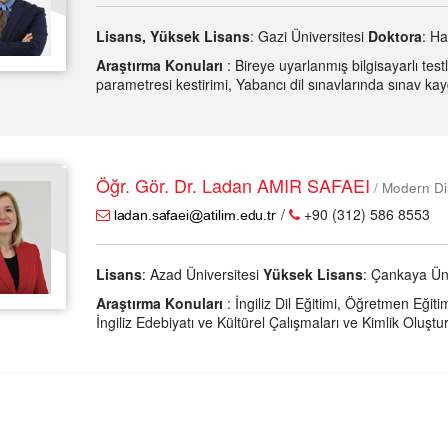
Lisans, Yüksek Lisans
: Gazi Üniversitesi
Doktora
: Ha
Araştırma Konuları
: Bireye uyarlanmış bilgisayarlı t
parametresi kestirimi, Yabancı dil sınavlarında sınav kayg
Öğr. Gör. Dr. Ladan AMIR SAFAEI
/ Modern Di
/
+90 (312) 586 8553
Lisans
: Azad Üniversitesi
Yüksek Lisans
: Çankaya Ün
Araştırma Konuları
: İngiliz Dil Eğitimi, Öğretmen Eğit
İngiliz Edebiyatı ve Kültürel Çalışmaları ve Kimlik Oluştu