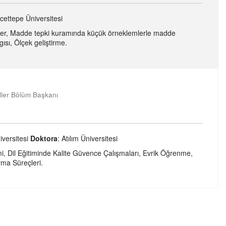
cettepe Üniversitesi
estler, Madde tepki kuramında küçük örneklemlerle madde
ısı, Ölçek geliştirme.
ller Bölüm Başkanı
iversitesi
Doktora
: Atılım Üniversitesi
imi, Dil Eğitiminde Kalite Güvence Çalışmaları, Evrik Öğrenme,
rma Süreçleri.