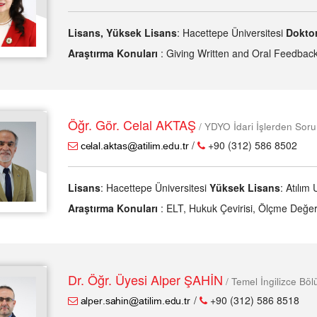
Lisans, Yüksek Lisans
: Hacettepe Üniversitesi
Dokto
Araştırma Konuları
: Giving Written and Oral Feedbac
Öğr. Gör. Celal AKTAŞ
/ YDYO İdari İşlerden Sor
/
+90 (312) 586 8502
Lisans
: Hacettepe Üniversitesi
Yüksek Lisans
: Atılım 
Araştırma Konuları
: ELT, Hukuk Çevirisi, Ölçme Değer
Dr. Öğr. Üyesi Alper ŞAHİN
/ Temel İngilizce Bö
/
+90 (312) 586 8518