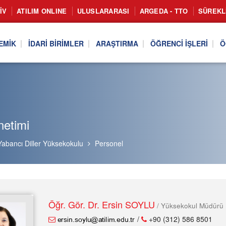
IV
ATILIM ONLINE
ULUSLARARASI
ARGEDA - TTO
SÜREKL
EMIK
İDARI BIRIMLER
ARAŞTIRMA
ÖĞRENCI İŞLERI
Ö
netimi
Yabancı Diller Yüksekokulu
Personel
Öğr. Gör. Dr. Ersin SOYLU
/ Yüksekokul Müdürü
/
+90 (312) 586 8501