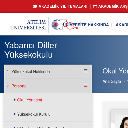
🎓 AKADEMİK YIL TEMALARI
🗂️ AKADEMIK ARŞ
ÜNIVERSITE HAKKINDA
AKAD
Yabancı Diller
Yüksekokulu
Okul Yö
Yüksekokul Hakkında
Ana Sayfa
Personel
Okul Yönetimi
Yüksekokul Kurulu