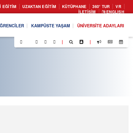
I EĞITIM
UZAKTAN EĞITIM
KÜTÜPHANE
360° TUR
VR
İLETIŞIM
ENGLISH
ĞRENCILER
KAMPÜSTE YAŞAM
ÜNIVERSITE ADAYLARI
|
|