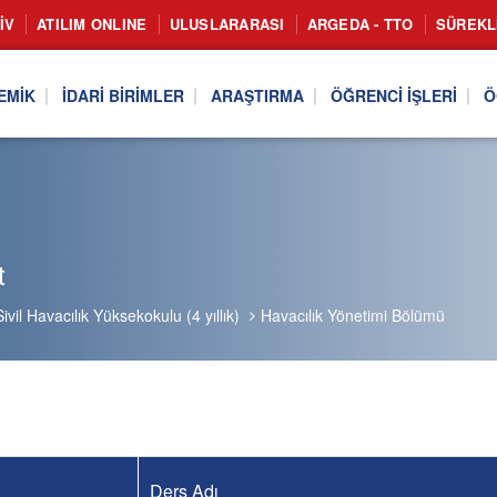
IV
ATILIM ONLINE
ULUSLARARASI
ARGEDA - TTO
SÜREKL
EMIK
İDARI BIRIMLER
ARAŞTIRMA
ÖĞRENCI İŞLERI
Ö
t
Sivil Havacılık Yüksekokulu (4 yıllık)
Havacılık Yönetimi Bölümü
Ders Adı