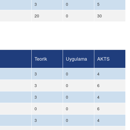
3
0
5
20
0
30
Teorik
Uygulama
AKTS
3
0
4
3
0
6
3
0
4
0
0
6
3
0
4