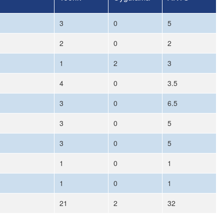
3
0
5
2
0
2
1
2
3
4
0
3.5
3
0
6.5
3
0
5
3
0
5
1
0
1
1
0
1
21
2
32