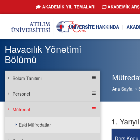
🎓 AKADEMİK YIL TEMALARI
🗂️ AKADEMIK ARŞ
ÜNIVERSITE HAKKINDA
AKAD
Havacılık Yönetimi
Bölümü
Müfreda
Bölüm Tanıtımı
Ana Sayfa
Personel
Müfredat
1. Yarıyıl
Eski Müfredatlar
Ders Kodu