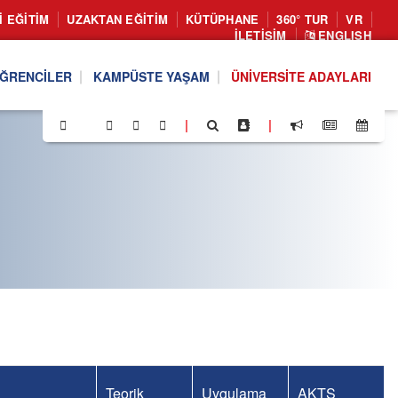
I EĞITIM
UZAKTAN EĞITIM
KÜTÜPHANE
360° TUR
VR
İLETIŞIM
ENGLISH
ĞRENCILER
KAMPÜSTE YAŞAM
ÜNIVERSITE ADAYLARI
|
|
Teorik
Uygulama
AKTS